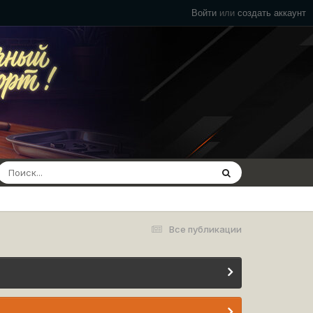
Войти
или
создать аккаунт
Все публикации