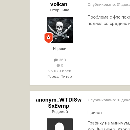
volkan
Опубликовано:
31 дек
Старшина
Проблема с фпс похо
поднял со средних на
Игроки
363
0
25 070 боёв
Город:
Питер
anonym_WTDl8w
Опубликовано:
31 дек
SxEemp
Рядовой
Привет!
Графику на минимум
WoT(Браузер, Уторре