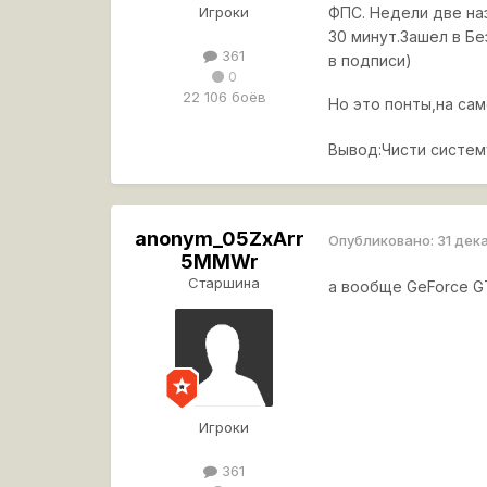
Игроки
ФПС. Недели две на
30 минут.Зашел в Б
361
в подписи)
0
22 106 боёв
Но это понты,на сам
Вывод:Чисти систем
anonym_05ZxArr
Опубликовано:
31 дек
5MMWr
Старшина
а вообще GeForce GT
Игроки
361