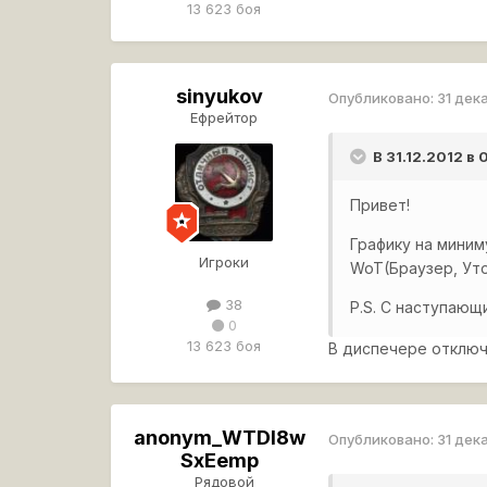
13 623 боя
sinyukov
Опубликовано:
31 дек
Ефрейтор
В 31.12.2012 в
Привет!
Графику на миним
Игроки
WoT(Браузер, Утор
38
P.S. С наступающ
0
13 623 боя
В диспечере отключ
anonym_WTDl8w
Опубликовано:
31 дек
SxEemp
Рядовой