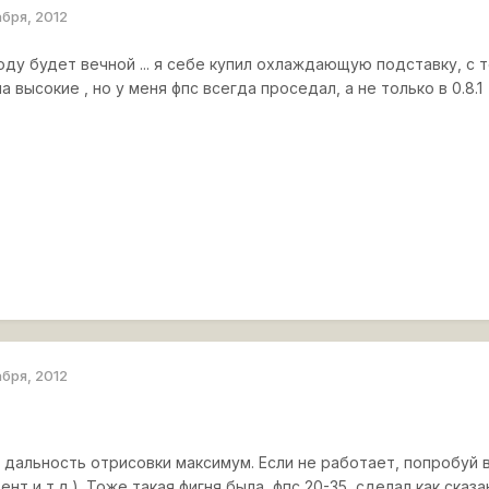
абря, 2012
ду будет вечной ... я себе купил охлаждающую подставку, с т
 высокие , но у меня фпс всегда проседал, а не только в 0.8.1
абря, 2012
, дальность отрисовки максимум. Если не работает, попробуй
нт и т.д.). Тоже такая фигня была, фпс 20-35, сделал как сказа