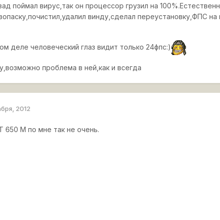
зад поймал вирус,так он процессор грузил на 100%.Естествен
езопаску,почистил,удалил винду,сделал переустановку,ФПС на 
ом деле человеческий глаз видит только 24фпс:)
у,возможно проблема в ней,как и всегда
абря, 2012
 650 M по мне так не очень.