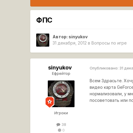
ФПС
Автор:
sinyukov
31 декабря, 2012
в
Вопросы по игре
sinyukov
Опубликовано:
31 дек
Ефрейтор
Всем Здрасьте. Хочу
видео карта GeForce
нормализовали, у м
посоветовать или по
Игроки
38
0