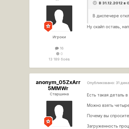
В 31.12.2012 в
В диспечере отк
Ну скайп оставь, на
Игроки
16
0
13 189 боёв
anonym_05ZxArr
Опубликовано:
31 дек
5MMWr
Старшина
Есть такая деталь 
Можно взять четыре
Почему вы спросит
Загруженность проц