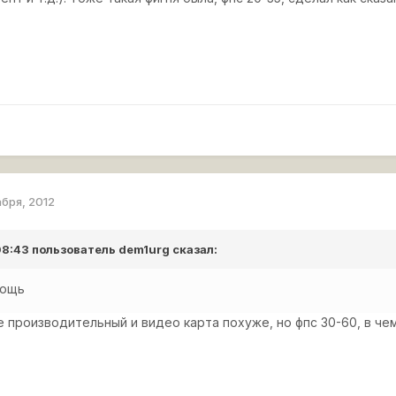
абря, 2012
 08:43 пользователь
dem1urg
сказал:
мощь
 производительный и видео карта похуже, но фпс 30-60, в че