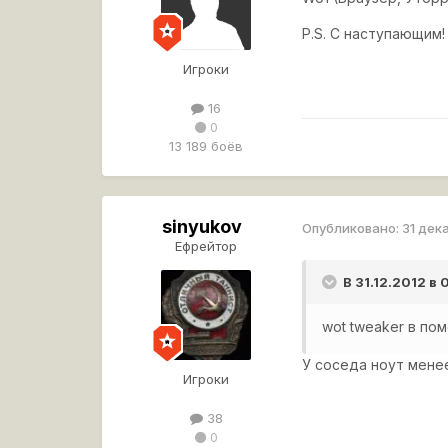
P.S. С наступающим!
Игроки
16
0
13 189 боёв
sinyukov
Опубликовано:
31 дек
Ефрейтор
В 31.12.2012 в
wot tweaker в по
У соседа ноут менее
Игроки
38
0