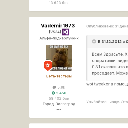
13 623 боя
Vademir1973
Опубликовано:
31 дек
[VS34]
Альфа-подкаблучник
В 31.12.2012 в
Всем Здрасьте. Х
оперативки, виде
0.8.1 сказали чт
проседает. Может
Бета-тестеры
wot tweaker в помо
5,9k
2 450
58 402 боя
Улыбайтесь чаще. Это
Город:
Волгоград
---