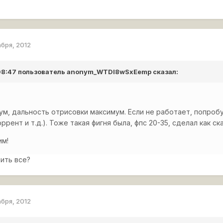
абря, 2012
 08:47 пользователь
anonym_WTDl8wSxEemp
сказал:
ум, дальность отрисовки максимум. Если не работает, попроб
рент и т.д.). Тоже такая фигня была, фпс 20-35, сделал как ск
им!
ить все?
абря, 2012