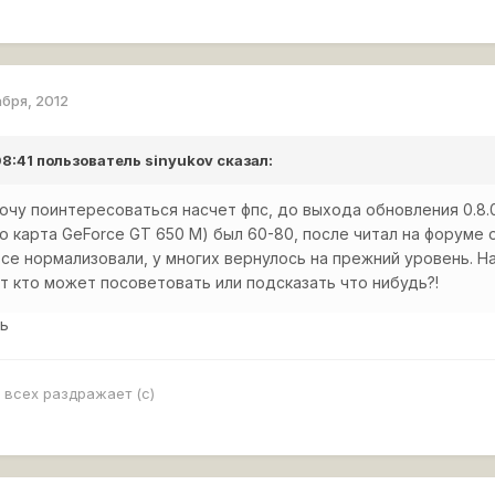
абря, 2012
 08:41 пользователь
sinyukov
сказал:
очу поинтересоваться насчет фпс, до выхода обновления 0.8.0 
о карта GeForce GT 650 M) был 60-80, после читал на форуме 
о все нормализовали, у многих вернулось на прежний уровень. 
 кто может посоветовать или подсказать что нибудь?!
щь
 всех раздражает (с)