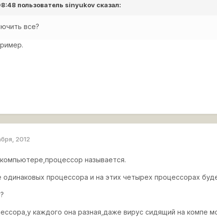
 08:48 пользователь
sinyukov
сказал:
лючить все?
пример.
абря, 2012
в компьютере,процессор называется.
 одинаковых процессора и на этих четырех процессорах буд
е?
ессора,у каждого она разная,даже вирус сидящий на компе м