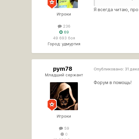
Я всегда читаю, про
Игроки
236
69
49 693 боя
Город:
удмуртия
pym78
Опубликовано:
31 дек
Младший сержант
Форум в помощь!
Игроки
59
0