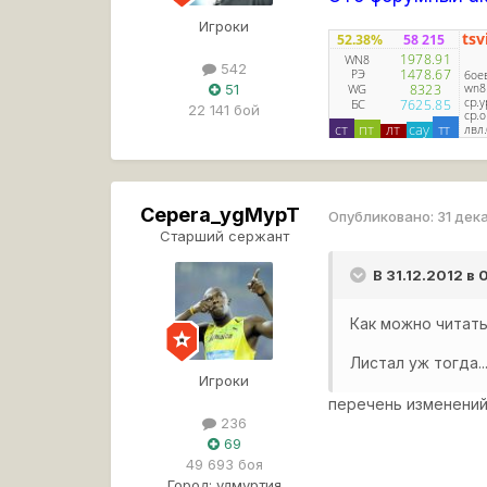
Игроки
542
51
22 141 бой
Cepera_ygMypT
Опубликовано:
31 дек
Старший сержант
В 31.12.2012 в
Как можно читать
Листал уж тогда..
Игроки
перечень изменений
236
69
49 693 боя
Город:
удмуртия