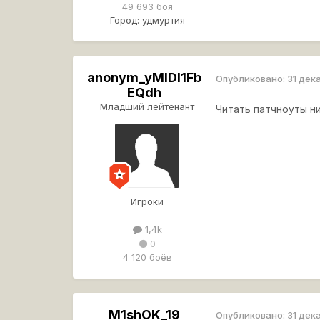
49 693 боя
Город:
удмуртия
anonym_yMIDl1Fb
Опубликовано:
31 дек
EQdh
Младший лейтенант
Читать патчноуты н
Игроки
1,4k
0
4 120 боёв
M1shOK_19
Опубликовано:
31 дек