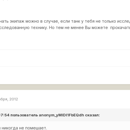
чать экипаж можно в случае, если танк у тебя не только иссл
исследованную технику. Но тем не менее Вы можете прокачат
абря, 2012
 07:54 пользователь
anonym_yMIDl1FbEQdh
сказал:
 никогда не помешает.