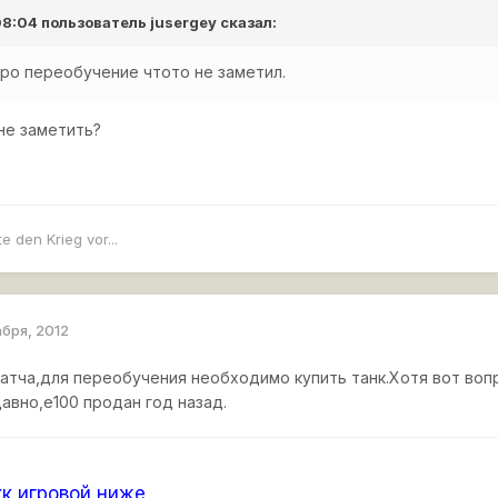
 08:04 пользователь
jusergey
сказал:
про переобучение чтото не заметил.
не заметить?
e den Krieg vor...
абря, 2012
патча,для переобучения необходимо купить танк.Хотя вот вопр
давно,е100 продан год назад.
к,игровой ниже