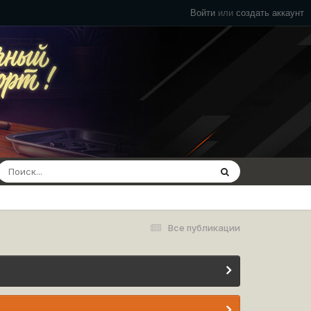
Войти
или
создать аккаунт
Все публикации