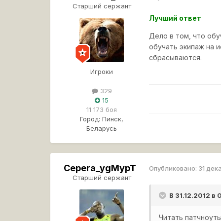
Старший сержант
Лучший ответ
Дело в том, что обу
обучать экипаж на 
сбрасываются.
Игроки
329
15
11 173 боя
Город:
Пинск,
Беларусь
Cepera_ygMypT
Опубликовано:
31 дек
Старший сержант
В 31.12.2012 в
Читать патчноуты