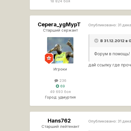
18 824 боя
Cepera_ygMypT
Опубликовано:
31 дек
Старший сержант
В 31.12.2012 в
Форум в помощь!
дай ссылку где про
Игроки
236
69
49 693 боя
Город:
удмуртия
Hans762
Опубликовано:
31 дек
Старший лейтенант