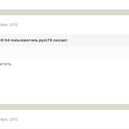
абря, 2012
 08:04 пользователь
pym78
сказал:
читать
абря, 2012