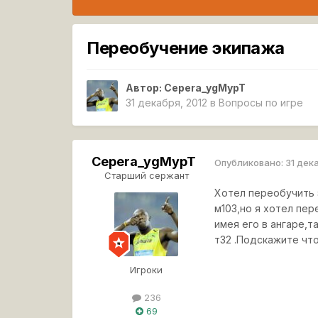
Переобучение экипажа
Автор:
Cepera_ygMypT
31 декабря, 2012
в
Вопросы по игре
Cepera_ygMypT
Опубликовано:
31 дек
Старший сержант
Хотел переобучить э
м103,но я хотел пер
имея его в ангаре,т
т32 .Подскажите что 
Игроки
236
69