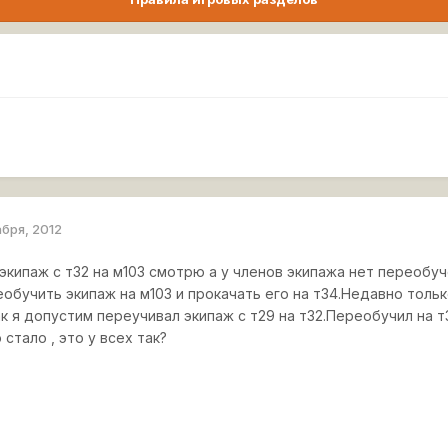
абря, 2012
кипаж с т32 на м103 смотрю а у членов экипажа нет переобуче
еобучить экипаж на м103 и прокачать его на т34.Недавно толь
ак я допустим переучивал экипаж с т29 на т32.Переобучил на т
стало , это у всех так?