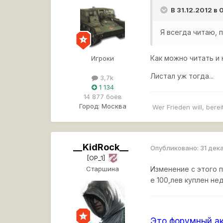
В 31.12.2012 в
Я всегда читаю, 
Как можно читать и 
Игроки
Листал уж тогда...
3,7k
1 134
14 877 боёв
Город:
Москва
Wer Frieden will, bereit
__KidRock__
Опубликовано:
31 дек
[OP_1]
Старшина
Изменение с этого 
е 100,лев куплен не
Это форумный ак