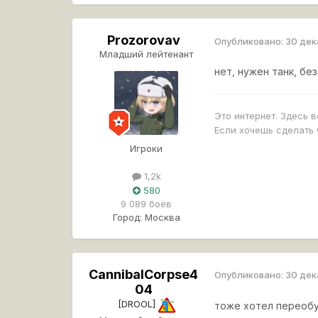
Prozorovav
Опубликовано:
30 дек
Младший лейтенант
нет, нужен танк, бе
Это интернет. Здесь в
Если хочешь сделать 
Игроки
1,2k
580
9 089 боёв
Город:
Москва
CannibalCorpse4
Опубликовано:
30 дек
04
[DROOL]
тоже хотел переобуч