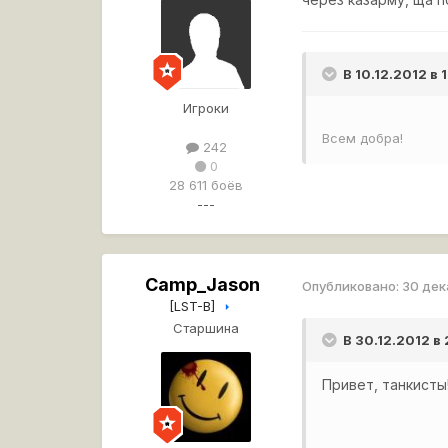
В 10.12.2012 в
Игроки
Всем добра!
242
0
28 611 боёв
---
Camp_Jason
Опубликовано:
30 дек
[LST-B]
Старшина
В 30.12.2012 в
Привет, танкисты