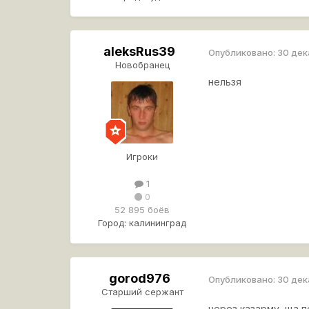
aleksRus39
Опубликовано:
30 дек
Новобранец
нельзя
Игроки
1
0
52 895 боёв
Город:
калининград
gorod976
Опубликовано:
30 дек
Старший сержант
через казарму, ща 