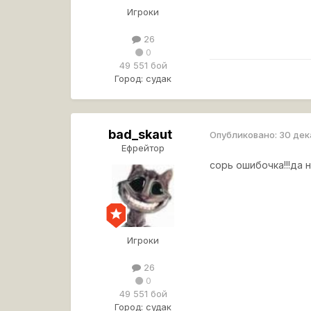
Игроки
26
0
49 551 бой
Город:
судак
bad_skaut
Опубликовано:
30 дек
Ефрейтор
сорь ошибочка!!!да 
Игроки
26
0
49 551 бой
Город:
судак