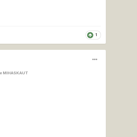
1
м MIHASKAUT