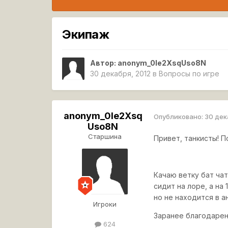
Экипаж
Автор:
anonym_0Ie2XsqUso8N
30 декабря, 2012
в
Вопросы по игре
anonym_0Ie2Xsq
Опубликовано:
30 дек
Uso8N
Старшина
Привет, танкисты! П
Качаю ветку бат чат
сидит на лоре, а на
но не находится в а
Игроки
Заранее благодарен
624