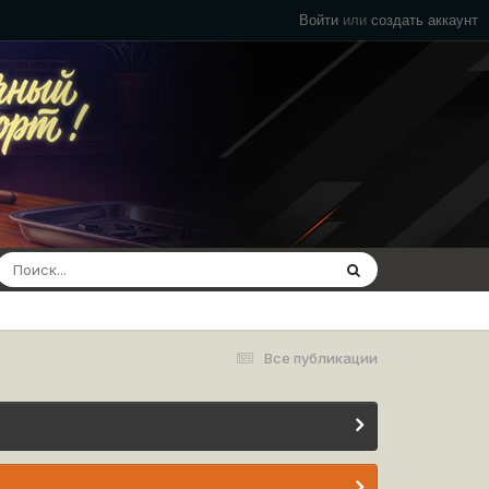
Войти
или
создать аккаунт
Все публикации