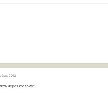
абря, 2012
пить через козарму!!!