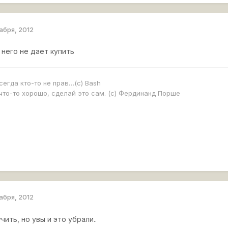
абря, 2012
з него не дает купить
сегда кто-то не прав…(с) Bash
что-то хорошо, сделай это сам. (с) Фердинанд Порше
абря, 2012
ить, но увы и это убрали..