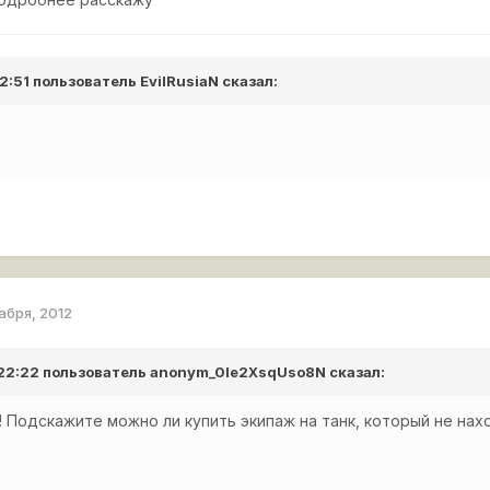
 12:51 пользователь
EvilRusiaN
сказал:
абря, 2012
 22:22 пользователь
anonym_0Ie2XsqUso8N
сказал:
! Подскажите можно ли купить экипаж на танк, который не нахо