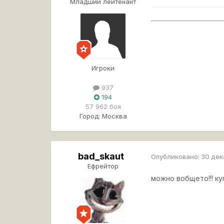
Младший лейтенант
Игроки
937
194
57 962 боя
Город:
Москва
bad_skaut
Опубликовано:
30 дек
Ефрейтор
можно вобщето!!! ку