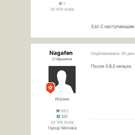
0
39 059 боёв
З,Ы: С наступающим
Nagafen
Опубликовано:
30 дек
Старшина
После 0.8.2 нельзя.
Игроки
852
321
24 196 боёв
Город:
Москва