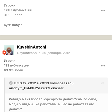
Игроки
1 687 публикаций
18 109 боёв
Купи новую
KuvshinAntohi
Опубликовано:
30 декабря, 2012
Игроки
133 публикации
63 915 боёв
В 30.12.2012 в 20:13 пользователь
anonym_FsMXHYdsxG7I
сказал:
Ребят,у меня пропал курсор?что делать?сам по себе,
моды были,мышка работала, а щас не работает что
делать?