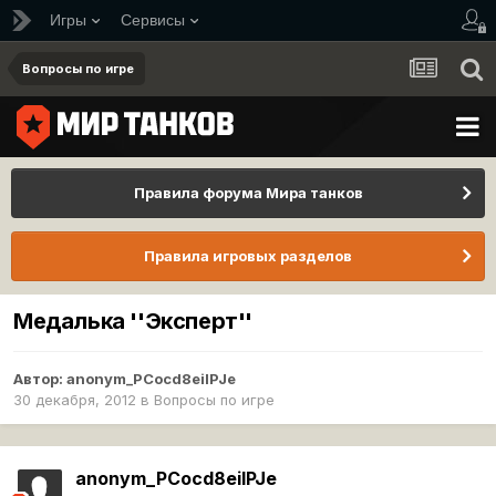
Игры
Сервисы
Вопросы по игре
Правила форума Мира танков
Правила игровых разделов
Медалька ''Эксперт''
Автор:
anonym_PCocd8eilPJe
30 декабря, 2012
в
Вопросы по игре
anonym_PCocd8eilPJe