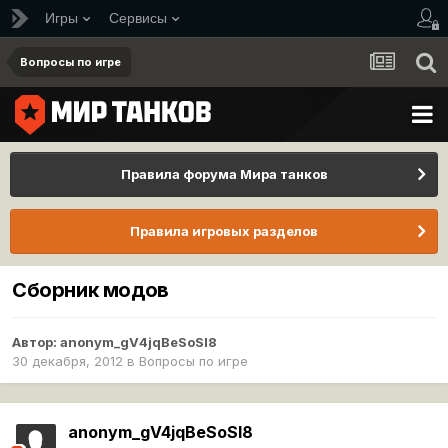
Игры
Сервисы
Вопросы по игре
Правила форума Мира танков
Правила игровых разделов
Сборник модов
Автор:
anonym_gV4jqBeSoSl8
30 декабря, 2012
в
Вопросы по игре
anonym_gV4jqBeSoSl8