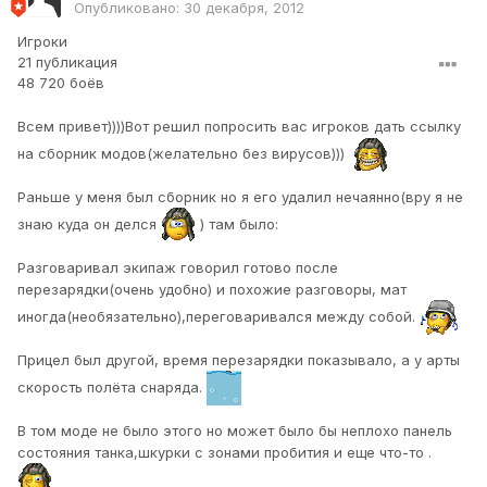
Опубликовано:
30 декабря, 2012
Игроки
21 публикация
48 720 боёв
Всем привет))))Вот решил попросить вас игроков дать ссылку
на сборник модов(желательно без вирусов)))
Раньше у меня был сборник но я его удалил нечаянно(вру я не
знаю куда он делся
) там было:
Разговаривал экипаж говорил готово после
перезарядки(очень удобно) и похожие разговоры, мат
иногда(необязательно),переговаривался между собой.
Прицел был другой, время перезарядки показывало, а у арты
скорость полёта снаряда.
В том моде не было этого но может было бы неплохо панель
состояния танка,шкурки с зонами пробития и еще что-то .