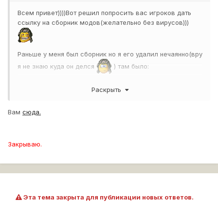
Всем привет))))Вот решил попросить вас игроков дать
ссылку на сборник модов(желательно без вирусов)))
Раньше у меня был сборник но я его удалил нечаянно(вру
я не знаю куда он делся
) там было:
Разговаривал экипаж говорил готово после
Раскрыть
перезарядки(очень удобно) и похожие разговоры, мат
иногда(необязательно),переговаривался между собой.
Вам
сюда.
Прицел был другой, время перезарядки показывало, а у
Закрываю.
арты скорость полёта снаряда.
В том моде не было этого но может было бы неплохо
панель состояния танка,шкурки с зонами пробития и еще
что-то .
Эта тема закрыта для публикации новых ответов.
Необязательно одним архивом если вам не лень то