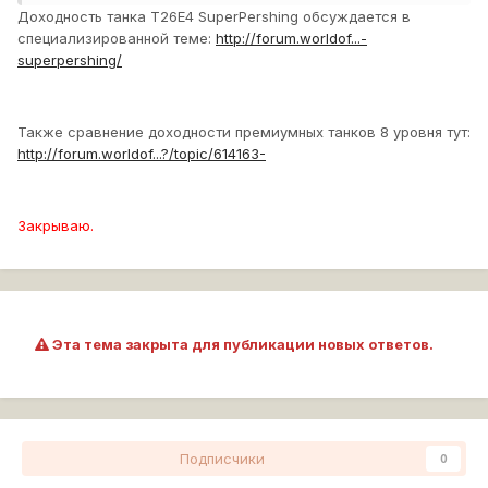
Доходность танка T26E4 SuperPershing обсуждается в
специализированной теме:
http://forum.worldof...-
superpershing/
Также сравнение доходности премиумных танков 8 уровня тут:
http://forum.worldof...?/topic/614163-
Закрываю.
Эта тема закрыта для публикации новых ответов.
Подписчики
0