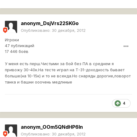
anonym_DsjVrs22SKGo
Опубликовано:
30 декабря, 2012
Игроки
47 публикаций
17 446 боёв
У меня есть перш.Чистыми за бой без ПА в среднем я
привожу 30-40к.На тесте играл на Т-31-доходность бывает
больше(на 10-15к) и то не всекда.Но снаряды дорогие,поворот
танка и башни ооочень медлнные
4
anonym_OOm5QNdHP6ln
Опубликовано:
30 декабря, 2012