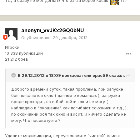
ТС, а сразу не мог догнать что из-за модов косяк
???
anonym_vvJKx2GQ0bNU
Опубликовано:
29 декабря, 2012
Игроки
10 338 публикаций
21 212 боёв
В 29.12.2012 в 18:09 пользователь
epac59
сказал:
Доброго времени суток, такая проблема, при запуске
боя появляется окно ( данные о командах ), загрузка
вроде проходит, но в бой войти так и не могу (
наблюдаю в "окошечке" как погибают союзники и т.д., ),
по окончании боя так окно и висит, и ничего сделать не
могу. Что посоветуете ?
Удалите модификации, переустановите "чистый" клиент.