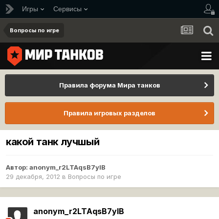
Игры
Сервисы
Вопросы по игре
Правила форума Мира танков
Правила игровых разделов
какой танк лучшый
Автор:
anonym_r2LTAqsB7yIB
29 декабря, 2012
в
Вопросы по игре
anonym_r2LTAqsB7yIB