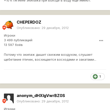
+10 к гигиене экипажа при въезде в воду еще имеют.
CHEPERDOZ
Опубликовано:
29 декабря, 2012
Игроки
3 499 публикаций
13 597 боёв
Потому что экипаж дышит свежим воздухом, слушает
щебетание птичек, восхищается восходами и закатами...
1
anonym_dHXIgVwrBZ0S
Опубликовано:
29 декабря, 2012
Игроки