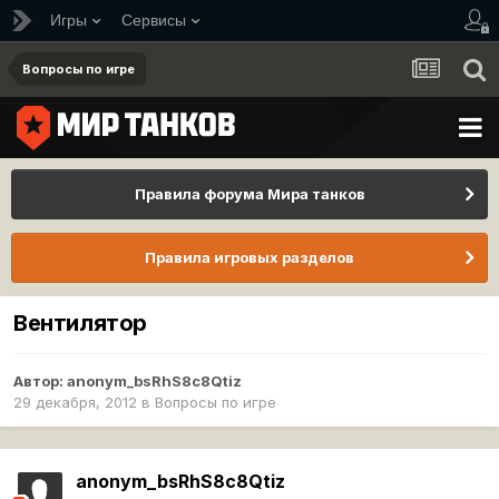
Игры
Сервисы
Вопросы по игре
Правила форума Мира танков
Правила игровых разделов
Вентилятор
Автор:
anonym_bsRhS8c8Qtiz
29 декабря, 2012
в
Вопросы по игре
anonym_bsRhS8c8Qtiz