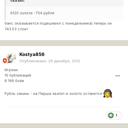
сказал:
6120 золота -754 рубля
бакс оказывается подешевел с понедельника) теперь он
743.53 стоит
Kostya856
Опубликовано:
29 декабря, 2012
Игроки
10 публикаций
8 166 боёв
Рубль закинь - на Перша хватит и золото останется
1