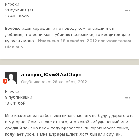
Игроки
31 публикация
16 400 боёв
Вообще идея хорошая, и по поводу компенсации я бы
добавил, что если меня убивают союзники, то кредитов дают
ну очень мало...
Изменено
28 декабря, 2012
пользователем
DiabloEN
anonym_lCvw37cdOuyn
Опубликовано:
28 декабря, 2012
Игроки
9 публикаций
18 041 бой
Мне кажется разработчики ничего менять не будут, дорого это
и муторно. Сам в шоке от того, что какой нибудь легкий или
средний танк на всем ходу врезается кв корму моего танка,
получает урон, а мне штрафы шлют. Хотя бывали случаи,