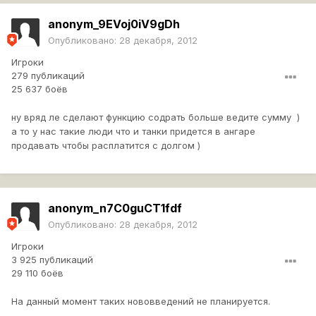
anonym_9EVoj0iV9gDh
Опубликовано:
28 декабря, 2012
Игроки
279 публикаций
25 637 боёв
ну вряд ле сделают функцию содрать больше ведите сумму )
а то у нас такие люди что и танки придется в ангаре
продавать чтобы расплатится с долгом )
anonym_n7C0guCT1fdf
Опубликовано:
28 декабря, 2012
Игроки
3 925 публикаций
29 110 боёв
На данный момент таких нововведений не планируется.