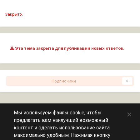
Закрыто.
Эта тема закрыта для публикации новых ответов.
Подписчики
0
Перейти к списку тем
×
Мы используем файлы cookie, чтобы
предлагать вам наилучший возможный
Сейчас на странице
0 пользователей
контент и сделать использование сайта
максимально удобным. Нажимая кнопку
Эту страницу никто не просматривает.