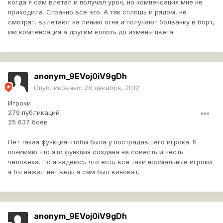
когда я сам влетал и получал урон, но компенсация мне не
приходила. Странно все это. А так сплошь и рядом, не
смотрят, вылетают на линию огня и получают болванку в борт,
им компенсация а другим вплоть до измены цвета.
anonym_9EVoj0iV9gDh
Опубликовано:
28 декабря, 2012
Игроки
279 публикаций
25 637 боёв
Нет такая функция чтобы была у пострадавшего игрока. Я
понимаю что это функция создана на совесть и честь
человека. Но я надеюсь что есть все таки нормальные игроки
я бы нажал нет ведь я сам был виноват.
anonym_9EVoj0iV9gDh