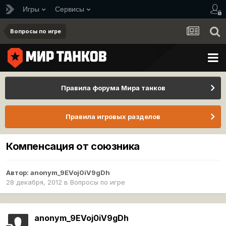
Игры
Сервисы
Вопросы по игре
Правила форума Мира танков
Правила игровых разделов
Компенсация от союзника
Автор:
anonym_9EVoj0iV9gDh
28 декабря, 2012
в
Вопросы по игре
anonym_9EVoj0iV9gDh