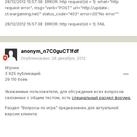
28/12/2012 15:57:38 ERROR: http request(id = 1): what="http
request error", msg="verb="POST" url="http://update-
ct.wargaming.net/" status_code="403" error=(0)"No error""
28/12/2012 15:57:38 ERROR: http request(id = 1): FAIL
anonym_n7C0guCT1fdf
Опубликовано:
28 декабря, 2012
Игроки
3 925 публикаций
29 110 боёв
Уважаемые пользователи, для обсуждения всех вопросов
связанных с общим тестом, есть
специальный раздел форума.
Раздел "Вопросы по игре" предназначен для актуальной
версии клиента.