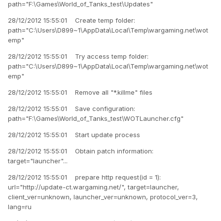
path="F:\Games\World_of_Tanks_test\Updates"
28/12/2012 15:55:01 Create temp folder:
path="C:\Users\D899~1\AppData\Local\Temp\wargaming.net\wot
emp"
28/12/2012 15:55:01 Try access temp folder:
path="C:\Users\D899~1\AppData\Local\Temp\wargaming.net\wot
emp"
28/12/2012 15:55:01 Remove all "*.killme" files
28/12/2012 15:55:01 Save configuration:
path="F:\Games\World_of_Tanks_test\WOTLauncher.cfg"
28/12/2012 15:55:01 Start update process
28/12/2012 15:55:01 Obtain patch information:
target="launcher"...
28/12/2012 15:55:01 prepare http request(id = 1):
url="http://update-ct.wargaming.net/", target=launcher,
client_ver=unknown, launcher_ver=unknown, protocol_ver=3,
lang=ru