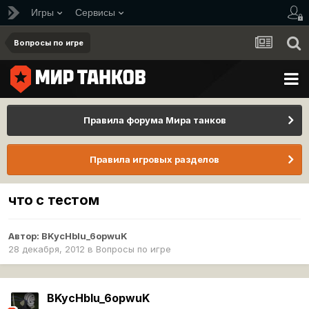
Игры
Сервисы
Вопросы по игре
Правила форума Мира танков
Правила игровых разделов
что с тестом
Автор:
BKycHbIu_6opwuK
28 декабря, 2012
в
Вопросы по игре
BKycHbIu_6opwuK