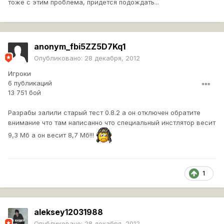
тоже с этим проблема, придется подождать...
anonym_fbi5ZZ5D7Kq1
Опубликовано:
28 декабря, 2012
Игроки
6 публикаций
13 751 бой
Разрабы залили старый тест 0.8.2 а он отключен обратите
внимание что там написанно что специальный инстлятор весит
9,3 Мб а он весит 8,7 Мб!!!
1
aleksey12031988
Опубликовано:
28 декабря, 2012