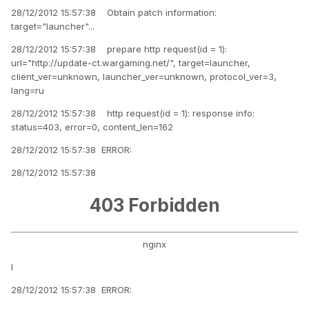
28/12/2012 15:57:38 Obtain patch information:
target="launcher"...
28/12/2012 15:57:38 prepare http request(id = 1):
url="http://update-ct.wargaming.net/", target=launcher,
client_ver=unknown, launcher_ver=unknown, protocol_ver=3,
lang=ru
28/12/2012 15:57:38 http request(id = 1): response info:
status=403, error=0, content_len=162
28/12/2012 15:57:38 ERROR:
28/12/2012 15:57:38
403 Forbidden
nginx
I
28/12/2012 15:57:38 ERROR: