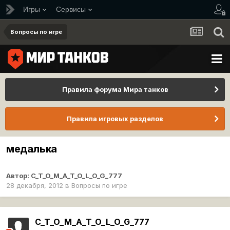
Игры
Сервисы
Вопросы по игре
Правила форума Мира танков
Правила игровых разделов
медалька
Автор:
C_T_O_M_A_T_O_L_O_G_777
28 декабря, 2012
в
Вопросы по игре
C_T_O_M_A_T_O_L_O_G_777