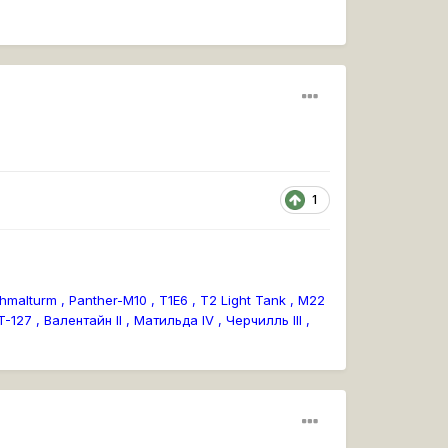
1
hmalturm , Panther-M10 , T1E6 , T2 Light Tank , M22
127 , Валентайн II , Матильда IV , Черчилль III ,