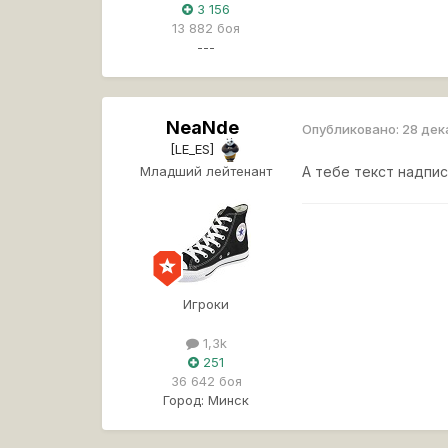
3 156
13 882 боя
---
NeaNde
Опубликовано:
28 дек
[LE_ES]
Младший лейтенант
А тебе текст надпис
Игроки
1,3k
251
36 642 боя
Город:
Минск