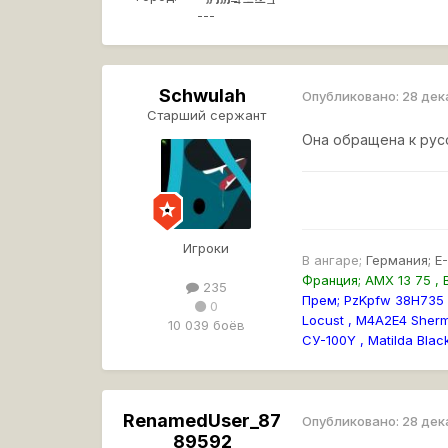
---
Schwulah
Опубликовано:
28 дек
Старший сержант
Она обращена к рус
Игроки
В ангаре;
Германия; E-
Франция; AMX 13 75 , B
235
Прем; PzKpfw 38H735 (f
0
Locust , M4A2E4 Sherma
10 039 боёв
СУ-100Y , Matilda Black
RenamedUser_87
Опубликовано:
28 дек
89592