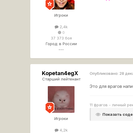
Игроки
2,4k
0
37 373 боя
Город:
в России
---
Kopetan4egX
Опубликовано:
28 дек
Старший лейтенант
Это для врагов напи
11 фрагов - личный р
Показать сод
Игроки
4,2k