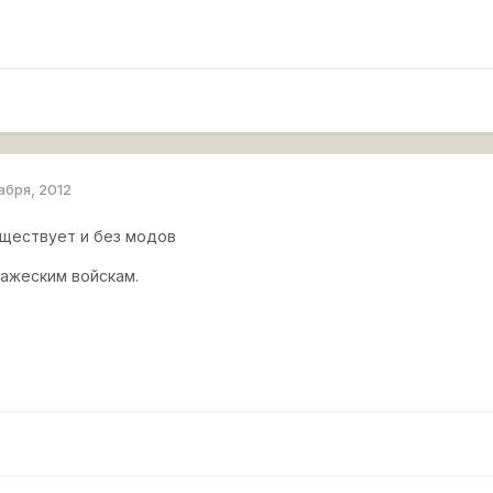
абря, 2012
уществует и без модов
ражеским войскам.