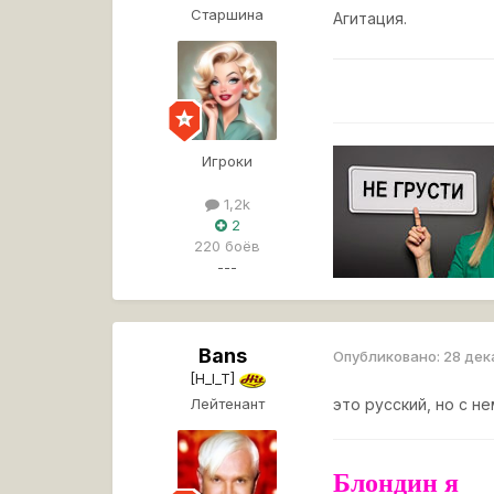
Старшина
Агитация.
Игроки
1,2k
2
220 боёв
---
Bans
Опубликовано:
28 дек
[H_I_T]
Лейтенант
это русский, но с н
Блондин я