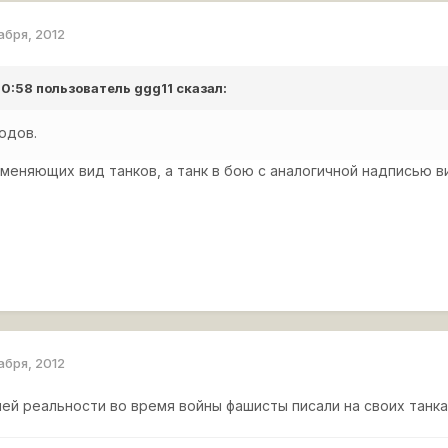
абря, 2012
 10:58 пользователь
ggg11
сказал:
одов.
меняющих вид танков, а танк в бою с аналогичной надписью в
абря, 2012
шей реальности во время войны фашисты писали на своих танка