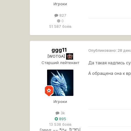
Игроки
827
0
51 587 боёв
ggg11
Опубликовано:
28 дек
[WOTGA]
Старший лейтенант
Да такая надпись с
А обращена она к в
Игроки
3k
895
13 538 боёв
Город:
~~ *̡͌l̡*̡̡ ̴̡ı̴̴̡ ̡̡_|̲̲̲͡͡͡▫ ̲͡ ̲̲̲͡͡π̲̲͡͡ ̲̲͡▫̲|