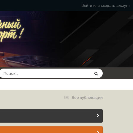
Войти
или
создать аккаунт
Все публикации