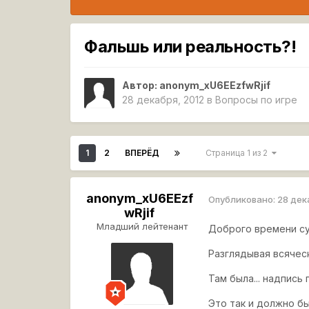
Фальшь или реальность?!
Автор:
anonym_xU6EEzfwRjif
28 декабря, 2012
в
Вопросы по игре
1
2
ВПЕРЁД
Страница 1 из 2
anonym_xU6EEzf
Опубликовано:
28 дек
wRjif
Младший лейтенант
Доброго времени сут
Разглядывая всяческ
Там была... надпись 
Это так и должно бы