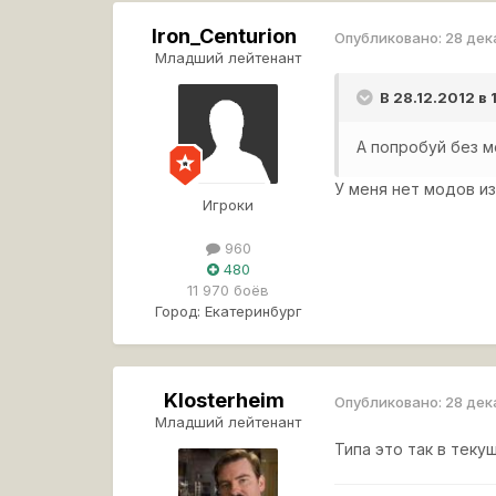
Iron_Centurion
Опубликовано:
28 дек
Младший лейтенант
В 28.12.2012 в
А попробуй без м
У меня нет модов из
Игроки
960
480
11 970 боёв
Город:
Екатеринбург
Klosterheim
Опубликовано:
28 дек
Младший лейтенант
Типа это так в теку