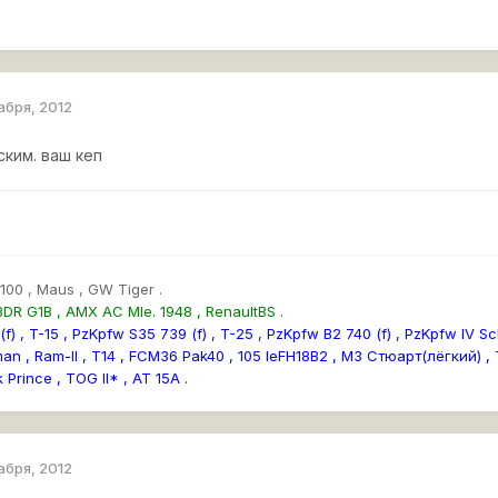
абря, 2012
ским. ваш кеп
100 , Maus , GW Tiger .
DR G1B , AMX AC Mle. 1948 , RenaultBS .
) , T-15 , PzKpfw S35 739 (f) , T-25 , PzKpfw B2 740 (f) , PzKpfw IV Sc
n , Ram-II , Т14 , FCM36 Pak40 , 105 leFH18B2 , М3 Стюарт(лёгкий) , T-
 Prince , TOG II* , AT 15A .
абря, 2012