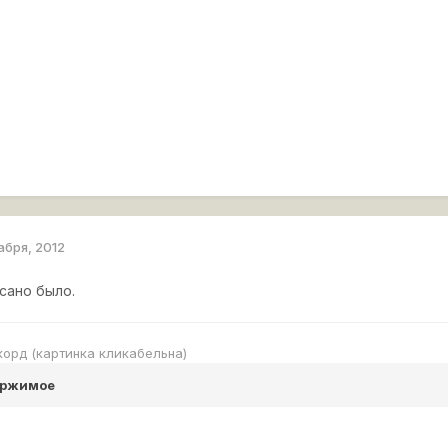
абря, 2012
сано было.
екорд (картинка кликабельна)
ержимое