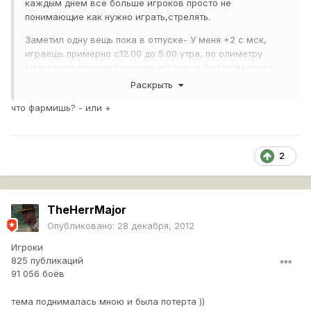
каждым днем все больше игроков просто не
понимающие как нужно играть,стрелять.
Заметил одну вещь пока в отпуске- У меня +2 с мск,
играешь примерно с12.00 до 5.00 утра, по олиметру
видно играют одни хорошие игроки, и бои прям супер.
Раскрыть
Можно было бы выделить одни сервер,хотя бы
попробовать. А для других был стимул попасть на более
что фармишь? - или +
высокий уровень игры.
2
TheHerrMajor
Опубликовано:
28 декабря, 2012
Игроки
825 публикаций
91 056 боёв
тема поднималась мною и была потерта ))