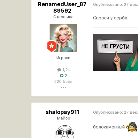
RenamedUser_87
Опубликовано:
27 дек
89592
Старшина
Спроси у серба.
Игроки
1,2k
2
220 боёв
---
shalopay911
Опубликовано:
27 дек
Майор
белокаменный