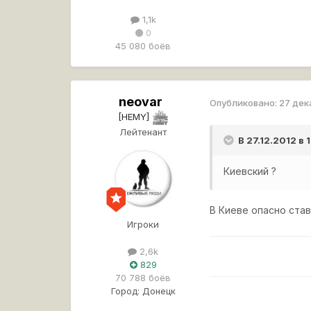
1,1k
0
45 080 боёв
neovar
Опубликовано:
27 дек
[HEMY]
Лейтенант
В 27.12.2012 в
Киевский ?
В Киеве опасно ста
Игроки
2,6k
829
70 788 боёв
Город:
Донецк