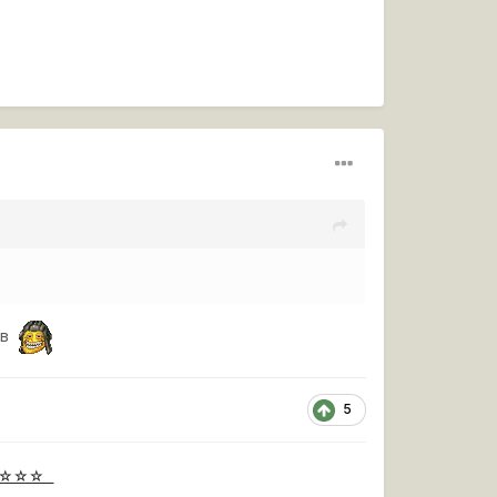
тов
5
ЖИ ☆☆☆