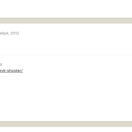
абря, 2012
а
-evil-shooter/