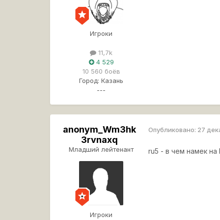
Игроки
11,7k
4 529
10 560 боёв
Город:
Казань
---
anonym_Wm3hk
Опубликовано:
27 дек
3rvnaxq
Младший лейтенант
ru5 - в чем намек на
Игроки