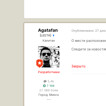
Agatafan
Опубликовано:
27 дек
[LESTA]
Капитан
О месте расположен
Следите за новостя
Закрыто.
Разработчики
5,4k
7 198
27 389 боёв
Город:
Минск
---