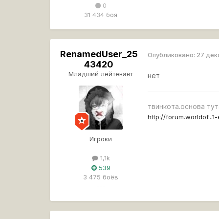
0
31 434 боя
RenamedUser_25
Опубликовано:
27 дек
43420
Младший лейтенант
нет
твинкота.основа тут
http://forum.worldof...1
Игроки
1,1k
539
3 475 боёв
---