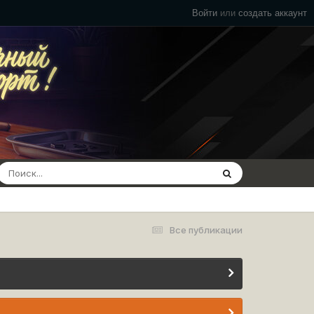
Войти
или
создать аккаунт
Все публикации