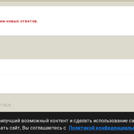
ии новых ответов.
T RU5
наилучший возможный контент и сделать использование с
Леста Игры
Powered by Invision Community
ать сайт, Вы соглашаетесь с
Политикой конфиденциаль