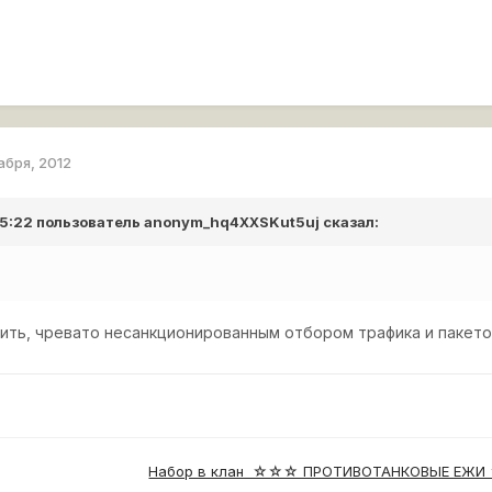
абря, 2012
 15:22 пользователь
anonym_hq4XXSKut5uj
сказал:
вить, чревато несанкционированным отбором трафика и паке
Набор в клан ☆☆☆ ПРОТИВОТАНКОВЫЕ Е