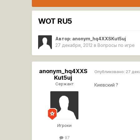
WOT RU5
Автор:
anonym_hq4XXSKut5uj
27 декабря, 2012
в
Вопросы по игре
anonym_hq4XXS
Опубликовано:
27 дек
Kut5uj
Сержант
Киевский ?
Игроки
97