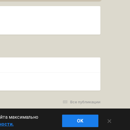
Все публикации
айта максимально
×
OK
ности.