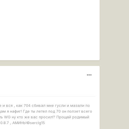
е и вся , как 704 сбивал мне гусли и мазали по
м я нафиг! Где ты летел под 70 он ползет всего
ить WG ну кто же вас просил!? Прощай родимый
0.8.7 , АМИНЬ!©serclg15