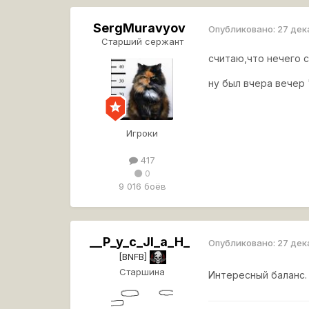
SergMuravyov
Опубликовано:
27 дек
Старший сержант
считаю,что нечего с
ну был вчера вечер
Игроки
417
0
9 016 боёв
__P_y_c_JI_a_H_
Опубликовано:
27 дек
[BNFB]
Старшина
Интересный баланс.