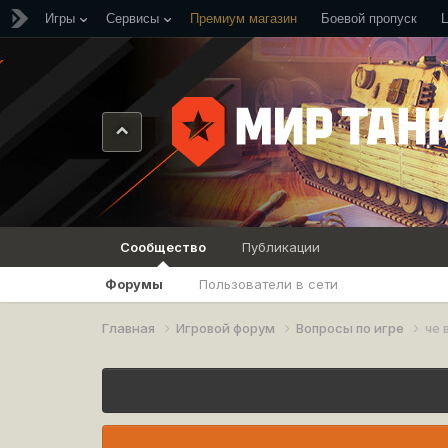
Игры
Сервисы
Премиум магазин
Боевой пропуск
Сообщество
Публикации
Форумы
Пользователи в сети
Главная
Игровой форум
Вопросы по игре
че 