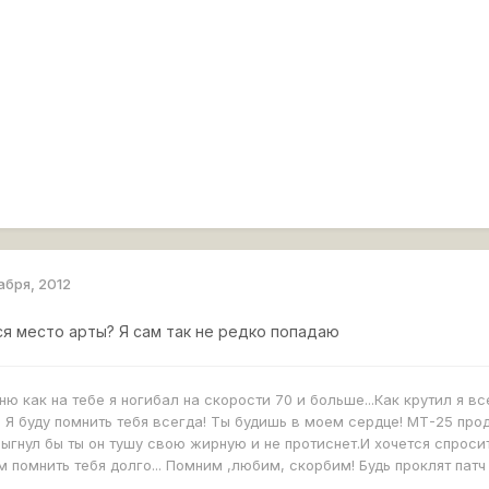
абря, 2012
ся место арты? Я сам так не редко попадаю
ню как на тебе я ногибал на скорости 70 и больше...Как крутил я вс
 Я буду помнить тебя всегда! Ты будишь в моем сердце! МТ-25 прода
мыгнул бы ты он тушу свою жирную и не протиснет.И хочется спрос
м помнить тебя долго... Помним ,любим, скорбим! Будь проклят патч 