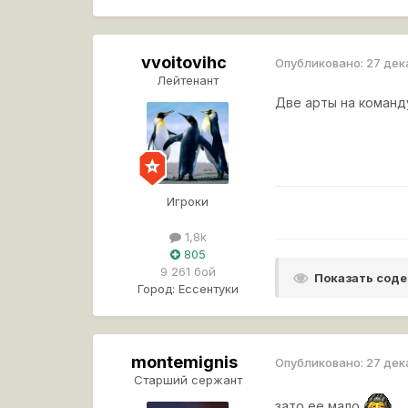
vvoitovihc
Опубликовано:
27 дек
Лейтенант
Две арты на команду
Игроки
1,8k
805
9 261 бой
Показать сод
Город:
Ессентуки
montemignis
Опубликовано:
27 дек
Старший сержант
зато ее мало