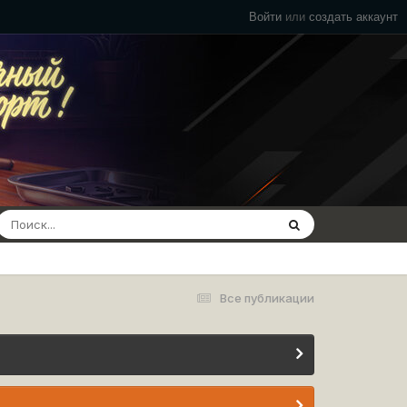
Войти
или
создать аккаунт
Все публикации