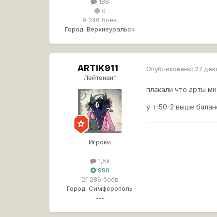
188
0
9 246 боёв
Город:
Верхнеуральск
ARTIK911
Опубликовано:
27 дек
Лейтенант
плакали что арты м
у т-50-2 выше балан
Игроки
1,5k
990
21 286 боёв
Город:
Симферополь
---