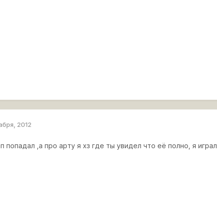
абря, 2012
оп попадал ,а про арту я хз где ты увидел что её полно, я игр