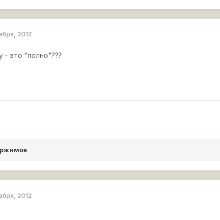
абря, 2012
 - это "полно"???
ержимое
абря, 2012