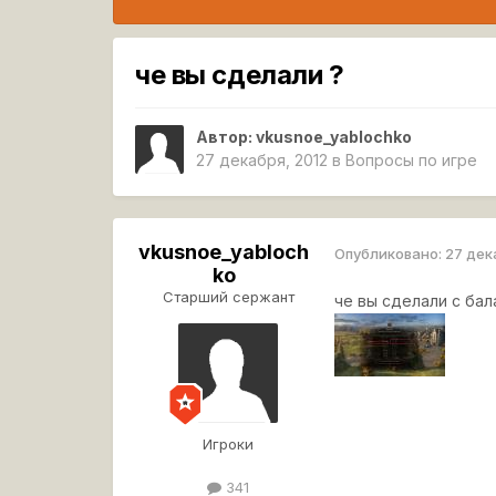
че вы сделали ?
Автор:
vkusnoe_yablochko
27 декабря, 2012
в
Вопросы по игре
vkusnoe_yabloch
Опубликовано:
27 дек
ko
Старший сержант
че вы сделали с бал
Игроки
341