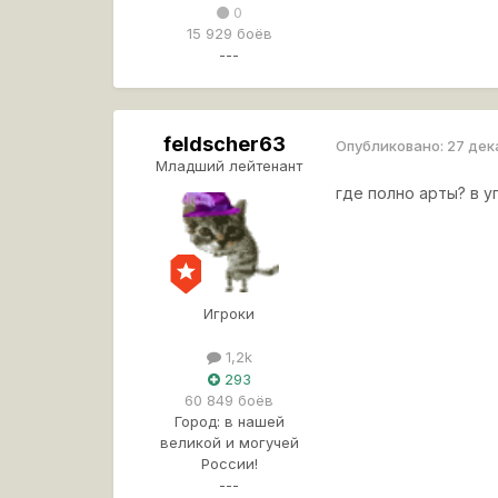
0
15 929 боёв
---
feldscher63
Опубликовано:
27 дек
Младший лейтенант
где полно арты? в уп
Игроки
1,2k
293
60 849 боёв
Город:
в нашей
великой и могучей
России!
---