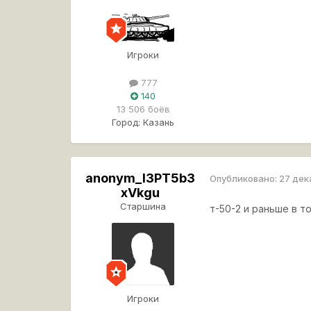
Игроки
777
140
13 506 боёв
Город:
Казань
anonym_l3PT5b3
Опубликовано:
27 дек
xVkgu
Старшина
т-50-2 и раньше в т
Игроки