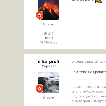
Игроки
240
151
14 159 боёв
miha_profi
Опубликовано:
27 дек
Сержант
Чем тебе не нравит
Прощай т-50-2 ! Я пом
мне точнейшие пушки!
50 , там где бы прош
Игроки
т-50 второй , мы буди