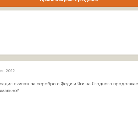
ля, 2012
есадил екипаж за серебро с Феди и Яги на Ягодного продолжае
рмально?