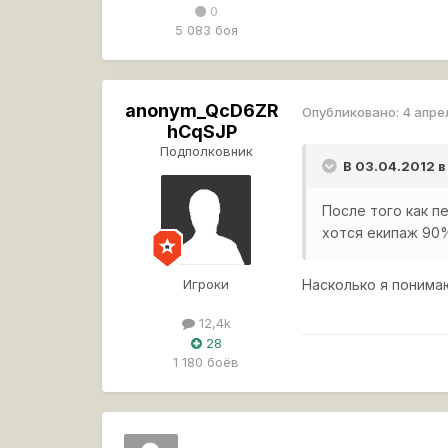
0
5 083 боя
anonym_QcD6ZR
Опубликовано:
4 апре
hCqSJP
Подполковник
В 03.04.2012 в
После того как п
хотся екипаж 90
Игроки
Насколько я понимаю
12,4k
28
1 180 боёв