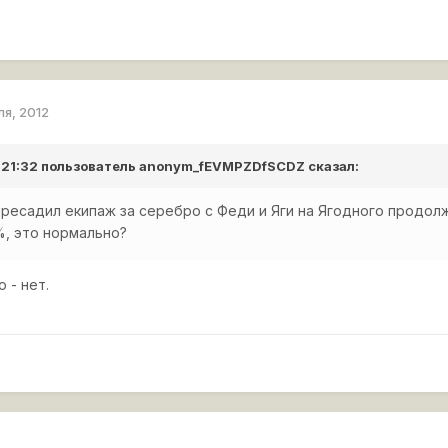
ля, 2012
 21:32 пользователь
anonym_fEVMPZDfSCDZ
сказал:
ересадил екипаж за серебро с Феди и Яги на Ягодного продол
%, это нормально?
 - нет.