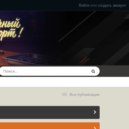
Войти
или
создать аккаунт
Все публикации