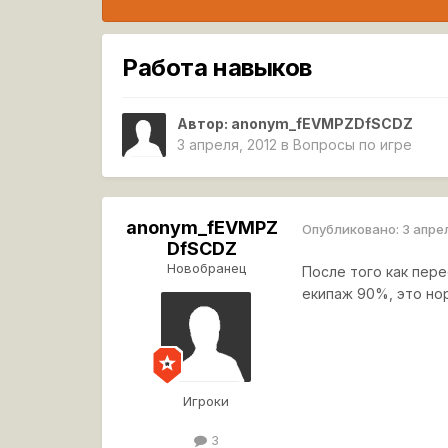
Работа навыков
Автор:
anonym_fEVMPZDfSCDZ
3 апреля, 2012
в
Вопросы по игре
anonym_fEVMPZ
Опубликовано:
3 апре
DfSCDZ
Новобранец
После того как пер
екипаж 90%, это но
Игроки
3