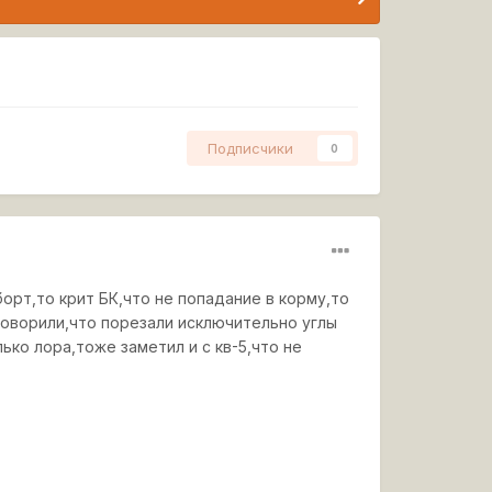
Подписчики
0
борт,то крит БК,что не попадание в корму,то
говорили,что порезали исключительно углы
ько лора,тоже заметил и с кв-5,что не