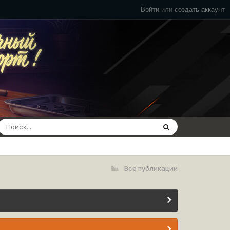
Войти
или
создать аккаунт
Все публикации