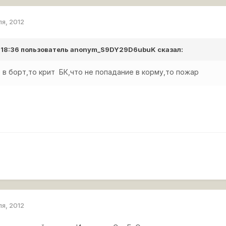
ля, 2012
 18:36 пользователь
anonym_S9DY29D6ubuK
сказал:
 в борт,то крит БК,что не попадание в корму,то пожар
ля, 2012