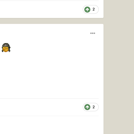
2
о
2