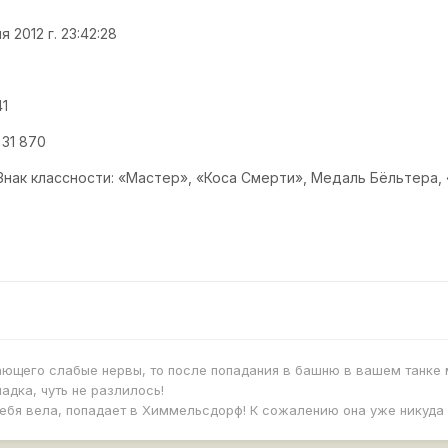
 2012 г. 23:42:28
41
 31 870
Знак класcности: «Мастер», «Коса Смерти», Медаль Бёльтера,
ающего слабые нервы, то после попадания в башню в вашем танке 
дка, чуть не разлилось!
себя вела, попадает в Химмельсдорф! К сожалению она уже никуда 