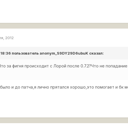
ля, 2012
 18:36 пользователь
anonym_S9DY29D6ubuK
сказал:
Что за фигня происходит с Лорой после 0.7.2?Что не попадание
 было и до патча,я лично прятался хорошо,это помогает и бк 