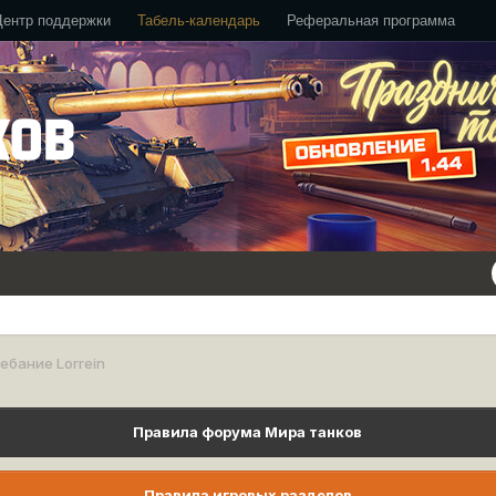
Центр поддержки
Табель-календарь
Реферальная программа
ебание Lorrein
Правила форума Мира танков
Правила игровых разделов