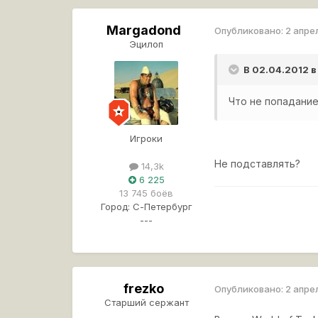
Margadond
Опубликовано:
2 апре
Эцилоп
В 02.04.2012 в
Что не попадание
Игроки
Не подставлять?
14,3k
6 225
13 745 боёв
Город:
С-Петербург
---
frezko
Опубликовано:
2 апре
Старший сержант