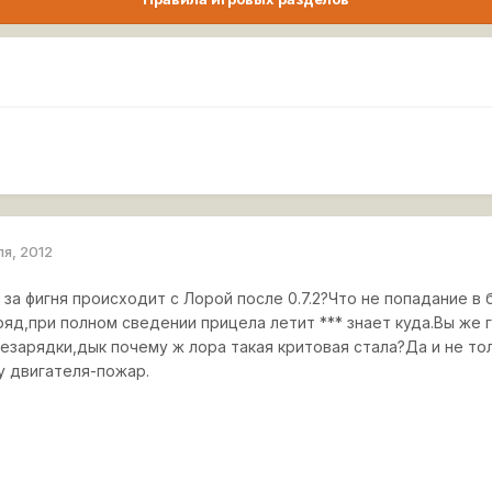
ля, 2012
 за фигня происходит с Лорой после 0.7.2?Что не попадание в 
ряд,при полном сведении прицела летит *** знает куда.Вы же 
езарядки,дык почему ж лора такая критовая стала?Да и не тол
у двигателя-пожар.