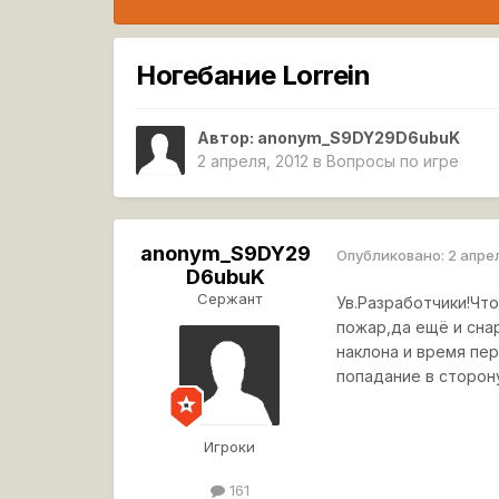
Ногебание Lorrein
Автор:
anonym_S9DY29D6ubuK
2 апреля, 2012
в
Вопросы по игре
anonym_S9DY29
Опубликовано:
2 апре
D6ubuK
Сержант
Ув.Разработчики!Что
пожар,да ещё и сна
наклона и время пер
попадание в сторон
Игроки
161