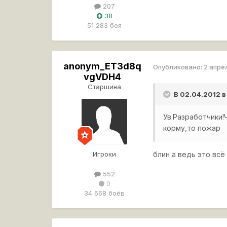
207
38
51 283 боя
anonym_ET3d8q
Опубликовано:
2 апре
vgVDH4
Старшина
В 02.04.2012 в
Ув.Разработчики!
корму,то пожар
Игроки
блин а ведь это всё
552
0
34 668 боёв