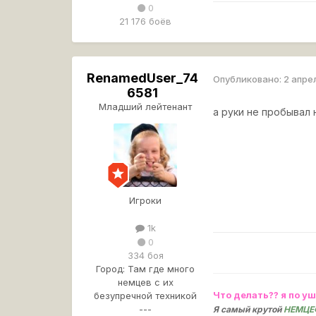
0
21 176 боёв
RenamedUser_74
Опубликовано:
2 апре
6581
Младший лейтенант
а руки не пробывал
Игроки
1k
0
334 боя
Город:
Там где много
немцев с их
Что делать?? я по уш
безупречной техникой
---
Я самый крутой
НЕМЦ