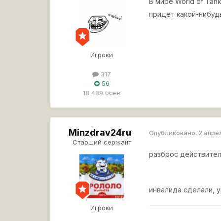
В мире World of Tan
придет какой-нибудь
Игроки
317
56
18 489 боёв
Minzdrav24ru
Опубликовано:
2 апре
Старший сержант
разброс действител
инвалида сделали, 
Игроки