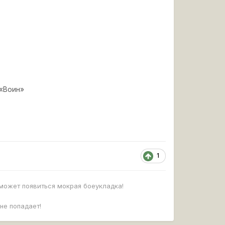
 «Воин»
1
может появиться мокрая боеукладка!
не попадает!