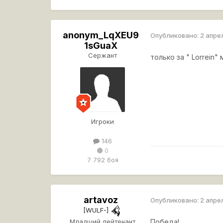
anonym_LqXEU9
Опубликовано:
2 апре
1sGuaX
Сержант
только за " Lorrein
Игроки
146
0
7 792 боя
artavoz
Опубликовано:
2 апре
[WULF-]
Младший лейтенант
Победа!