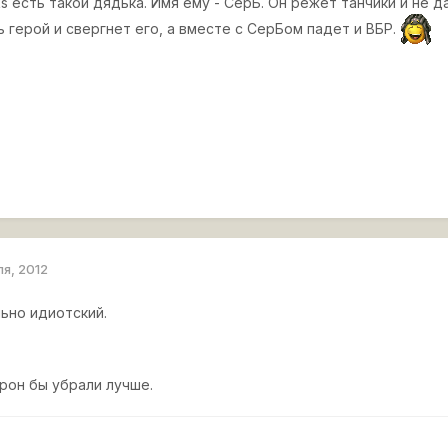
ks есть такой дядька. Имя ему - СерБ. Он режет танчики и не 
 герой и свергнет его, а вместе с СерБом падет и ВБР.
ля, 2012
ьно идиотский.
урон бы убрали лучше.