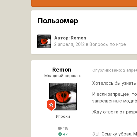
Пользомер
Автор:
Remon
2 апреля, 2012
в
Вопросы по игре
Remon
Опубликовано:
2 апре
Младший сержант
Хотелось бы узнать
И если запрещен, т
запрещенные модиф
Жду ответа от разр
Игроки
118
З.Ы. Ссылку убрал. 
47