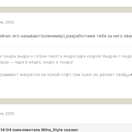
ля, 2012
ейчас его называют(оленемер),разработчики тебя за него хва
х тундры выдры в гетрах тырят в ведра ядра кедров! Выдрав с выдр
орду — ядра в вёдра, выдру в тундру!
граммист жалуется на чужой софт,тем хуже он делает свой
ஐ๑
ля, 2012
 14:04 пользователь
Miha_Style
сказал: