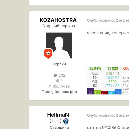
KOZAHOSTRA
Опубликовано:
2 апре
Старший сержант
я поставил, теперь 
Игроки
232
0
11 828 боёв
Город:
Зеленоград
HellmaN
Опубликовано:
2 апре
[TIL-T]
Старшина
статья №100500 игр