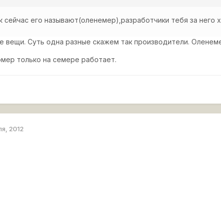
к сейчас его называют(оленемер),разработчики тебя за него х
ые вещи. Суть одна разные скажем так производители. Оленем
омер только на семере работает.
ля, 2012