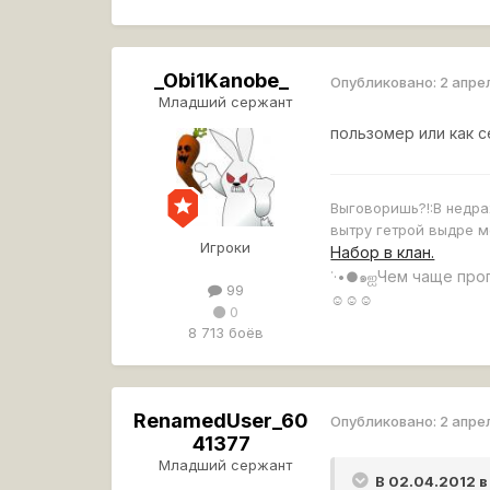
_Obi1Kanobe_
Опубликовано:
2 апре
Младший сержант
пользомер или как с
Выговоришь?!:
В недра
вытру гетрой выдре м
Игроки
Набор в клан.
Чем чаще про
˙·•●๑ஐ
99
☺☺☺
0
8 713 боёв
RenamedUser_60
Опубликовано:
2 апре
41377
Младший сержант
В 02.04.2012 в