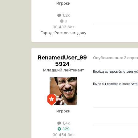
Игроки
1,2k
0
30 432 боя
Город:
Ростов-на-дону
RenamedUser_99
Опубликовано:
2 апре
5924
Младший лейтенант
Вообще хотелось бы отдельн
Было бы полезно и познават
Игроки
1,4k
329
30 454 боя