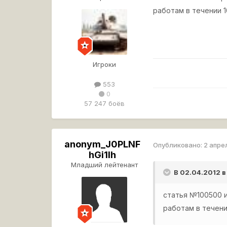
работам в течении 
Игроки
553
0
57 247 боёв
anonym_J0PLNF
Опубликовано:
2 апре
hGi1lh
Младший лейтенант
В 02.04.2012 в
статья №100500 и
работам в течени