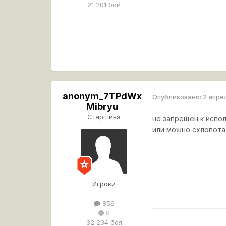
21 201 бой
anonym_7TPdWx
Опубликовано:
2 апре
Mibryu
Старшина
не запрещен к испол
или можно схлопотать
Игроки
859
0
32 234 боя