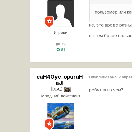
пользомер или ка
не, это вроде разн
Игроки
пс тем более польз
79
81
caH4Oyc_opuruH
Опубликовано:
2 апре
aJI
[BEA_]
ребят вы о чем?
Младший лейтенант