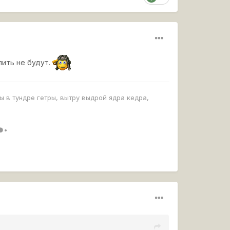
лить не будут.
ы в тундре гетры, вытру выдрой ядра кедра,
●•