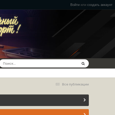
Войти
или
создать аккаунт
Все публикации