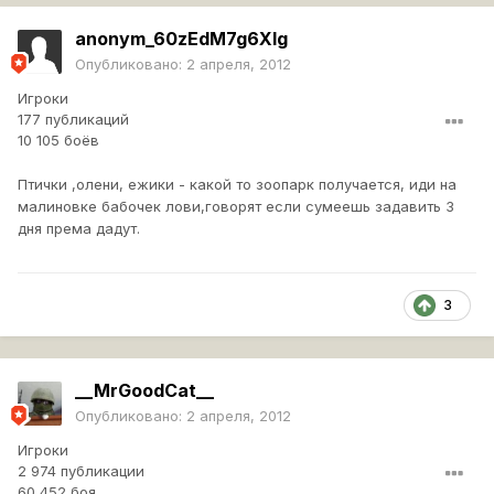
anonym_60zEdM7g6Xlg
Опубликовано:
2 апреля, 2012
Игроки
177 публикаций
10 105 боёв
Птички ,олени, ежики - какой то зоопарк получается, иди на
малиновке бабочек лови,говорят если сумеешь задавить 3
дня према дадут.
3
__MrGoodCat__
Опубликовано:
2 апреля, 2012
Игроки
2 974 публикации
60 452 боя