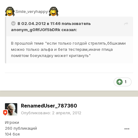
:Smile_veryhappy:
В 02.04.2012 в 11:46 пользователь
anonym_g0RfJGf5bDRk
сказал:
В прошлой теме "если только голдой стрелять,ббшками
можно только альфа и бета тестерам,иначе птица
помётом боеукладку может критануть"
1
RenamedUser_787360
Опубликовано:
2 апреля, 2012
Игроки
260 публикаций
104 боя