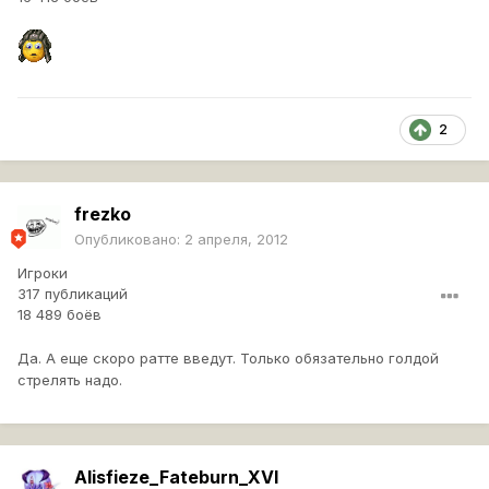
2
frezko
Опубликовано:
2 апреля, 2012
Игроки
317 публикаций
18 489 боёв
Да. А еще скоро ратте введут. Только обязательно голдой
стрелять надо.
Alisfieze_Fateburn_XVI