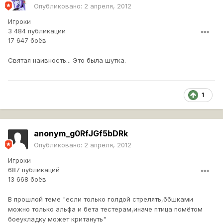
Опубликовано:
2 апреля, 2012
Игроки
3 484 публикации
17 647 боёв
Святая наивность... Это была шутка.
1
anonym_g0RfJGf5bDRk
Опубликовано:
2 апреля, 2012
Игроки
687 публикаций
13 668 боёв
В прошлой теме "если только голдой стрелять,ббшками
можно только альфа и бета тестерам,иначе птица помётом
боеукладку может критануть"