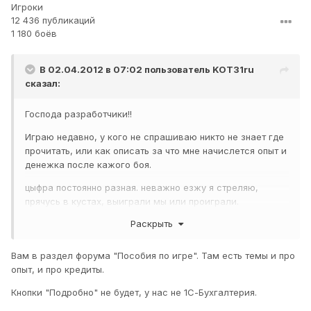
Игроки
12 436 публикаций
1 180 боёв
В 02.04.2012 в 07:02 пользователь
KOT31ru
сказал:
Господа разработчики!!
Играю недавно, у кого не спрашиваю никто не знает где
прочитать, или как описать за что мне начислется опыт и
денежка после кажого боя.
цыфра постоянно разная. неважно езжу я стреляю,
прячусь в кустах, выиграли мы или проиграли.
Раскрыть
результат никогда не совпадает.
создаётся впечатление что для начисления балов
Вам в раздел форума "Пособия по игре". Там есть темы и про
разработчики используют "великий кетайский рандом"
опыт, и про кредиты.
Кнопки "Подробно" не будет, у нас не 1С-Бухгалтерия.
это не позволяет мне выработать тактику боя, которая