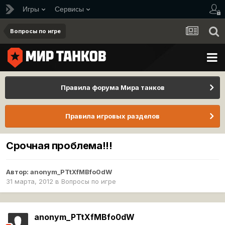
Игры
Сервисы
Вопросы по игре
Правила форума Мира танков
Правила игровых разделов
Cрочная проблема!!!
Автор:
anonym_PTtXfMBfo0dW
31 марта, 2012
в
Вопросы по игре
anonym_PTtXfMBfo0dW