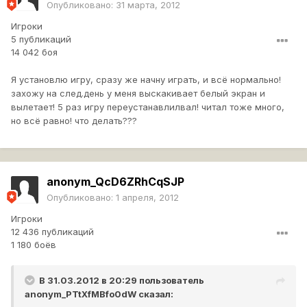
Опубликовано:
31 марта, 2012
Игроки
5 публикаций
14 042 боя
Я установлю игру, сразу же начну играть, и всё нормально!
захожу на след.день у меня выскакивает белый экран и
вылетает! 5 раз игру переустанавлилвал! читал тоже много,
но всё равно! что делать???
anonym_QcD6ZRhCqSJP
Опубликовано:
1 апреля, 2012
Игроки
12 436 публикаций
1 180 боёв
В 31.03.2012 в 20:29 пользователь
anonym_PTtXfMBfo0dW
сказал: