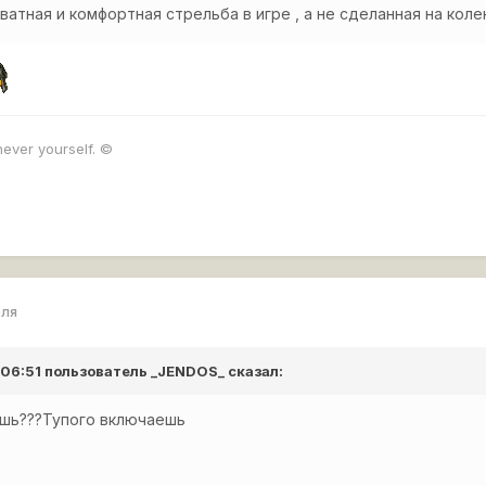
атная и комфортная стрельба в игре , а не сделанная на коленк
never yourself. ©
еля
 06:51 пользователь
_JENDOS_
сказал:
ешь???Тупого включаешь