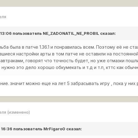
еля
 13:06 пользователь
NE_ZADONATIL_NE_PROBIL
сказал:
ьба была в патче 1.36.1 и понравилась всем. Поэтому её не ст
вшиеся настройки арты в том патче не оставили на постоянной
завтраками, говорят что точность будет, но уже отмазки пошл
нужно это дело хорошо обкумекать и т.д и т.п, кттс как обычн
ние. значит можно еще на лет 5 забрасывать игру , пока у ни
еля
(изменено)
 16:36 пользователь
MrFigaro0
сказал: