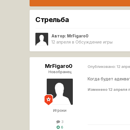
Стрельба
Автор:
MrFigaro0
12 апреля
в
Обсуждение игры
MrFigaro0
Опубликовано:
12 апр
Новобранец
Когда будет адекват
Изменено
12 апреля
п
Игроки
3
6