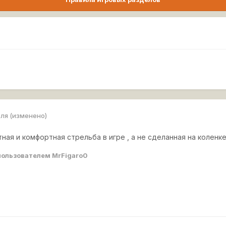
еля
(изменено)
ная и комфортная стрельба в игре , а не сделанная на коленке 
ользователем MrFigaro0