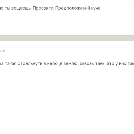
но ты вещаешь. Просвяти. Предположений куча.
еля
ка такая.Стрельнуть в небо ,в землю ,сквозь танк ,это у них та