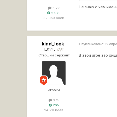
Не знаю о чём имен
6,7k
2 979
32 360 боёв
---
kind_look
Опубликовано:
12 апр
[_DVT_]
Старший сержант
В этой игре это фиш
Игроки
375
265
24 211 боёв