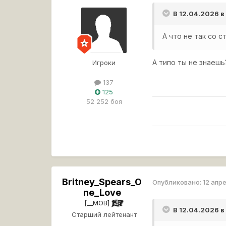
В 12.04.2026 
А что не так со 
А типо ты не знаеш
Игроки
137
125
52 252 боя
Britney_Spears_O
Опубликовано:
12 апр
ne_Love
[__MOB]
В 12.04.2026 
Старший лейтенант