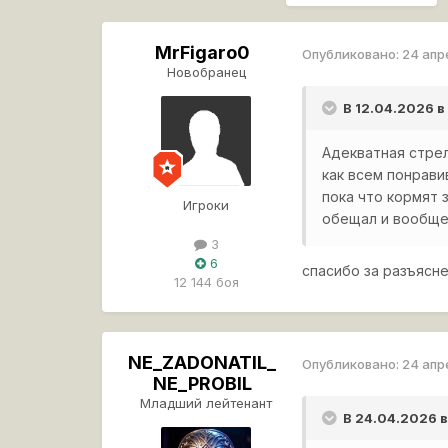
MrFigaro0
Опубликовано:
24 апр
Новобранец
В 12.04.2026 в
Адекватная стрел
как всем понрави
пока что кормят 
Игроки
обещал и вообще 
3
6
спасибо за разъясне
12 144 боя
NE_ZADONATIL_
Опубликовано:
24 апр
NE_PROBIL
Младший лейтенант
В 24.04.2026 в