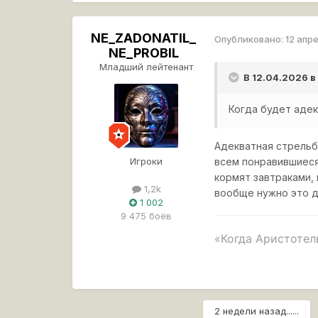
NE_ZADONATIL_
Опубликовано:
12 апр
NE_PROBIL
Младший лейтенант
В 12.04.2026 
Когда будет адекв
Адекватная стрельба
Игроки
всем понравившиеся 
кормят завтраками, 
1,2k
вообще нужно это де
1 002
9 475 боёв
«Когда Аристотель
Это лучшая игра п
2 недели назад......