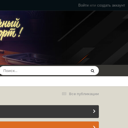
Войти
или
создать аккаунт
Все публикации