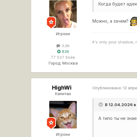
Когда будет адекв
Можно, а зачем?
Игроки
It's only your shadow, 
3,9k
836
77 537 боёв
Город:
Москва
HighWi
Опубликовано:
12 апр
Капитан
В 12.04.2026 в
А типо ты не зна
Игроки