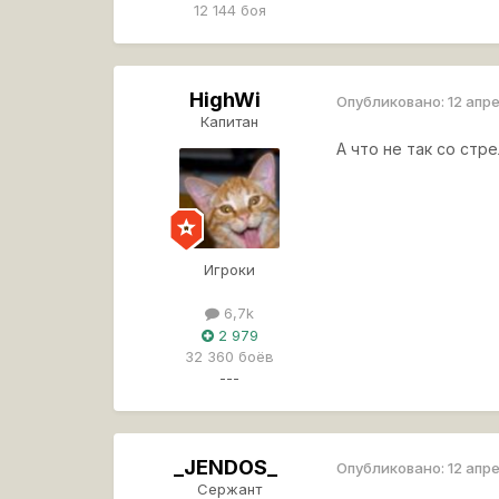
12 144 боя
HighWi
Опубликовано:
12 апр
Капитан
А что не так со стр
Игроки
6,7k
2 979
32 360 боёв
---
_JENDOS_
Опубликовано:
12 апр
Сержант