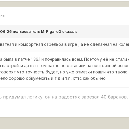
еля
в 06:26 пользователь
MrFigaro0
сказал:
атная и комфортная стрельба в игре , а не сделанная на коленк
 была в патче 1.36.1 и понравилась всем. Поэтому её не стали
настройки арты в том патче не оставили на постоянной основе
говорят что точность будет, но уже отмазки пошли что такую 
ло хорошо обкумекать и т.д и т.п, кттс как обычно.
 придумал логику, он на радостях зарезал 40 баранов.
ро танки, в тех боях где нет арты, нурсов и 11 уровней.