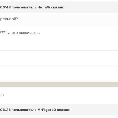
в 06:48 пользователь
HighWi
сказал:
стрельбой?
ь???Тупого включаешь
еля
в 06:26 пользователь
MrFigaro0
сказал: