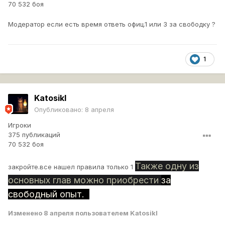
70 532 боя
Модератор если есть время ответь офиц.1 или 3 за свободку ?
1
Katosikl
Опубликовано:
8 апреля
Игроки
375 публикаций
70 532 боя
Также одну из
закройте.все нашел правила только 1
основных глав можно приобрести
за
свободный опыт.
Изменено
8 апреля
пользователем Katosikl