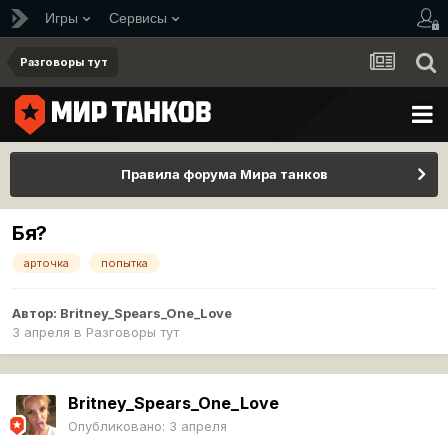
Игры
Сервисы
Разговоры тут
Правила форума Мира танков
Бя?
арточка
попытка
Автор:
Britney_Spears_One_Love
3 апреля
в
Разговоры тут
Britney_Spears_One_Love
Опубликовано:
3 апреля