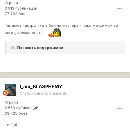
Игроки
3 913 публикации
77 793 боя
Пытаюсь наструлякать бой на мастера - пока максимум за
сегодня выдало это...
Показать содержимое
I_am_BLASPHEMY
Опубликовано:
3 апреля
Игроки
2 569 публикаций
33 725 боёв
Те ?))))