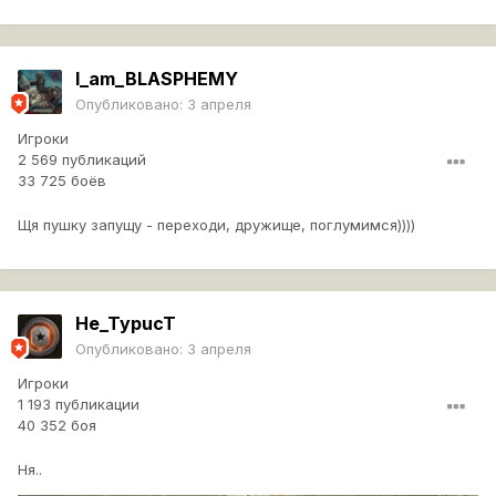
I_am_BLASPHEMY
Опубликовано:
3 апреля
Игроки
2 569 публикаций
33 725 боёв
Щя пушку запущу - переходи, дружище, поглумимся))))
He_TypucT
Опубликовано:
3 апреля
Игроки
1 193 публикации
40 352 боя
Ня..