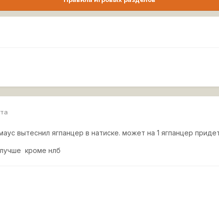
рта
маус вытеснил ягпанцер в натиске. может на 1 ягпанцер приде
 лучше кроме нлб