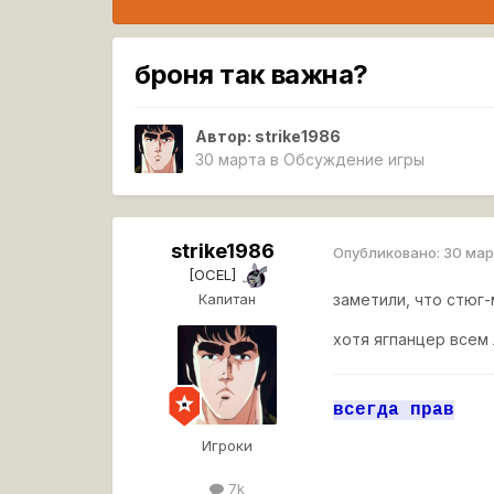
броня так важна?
Автор:
strike1986
30 марта
в
Обсуждение игры
strike1986
Опубликовано:
30 ма
[OCEL]
Капитан
заметили, что стюг-
хотя ягпанцер всем
всегда прав
Игроки
7k