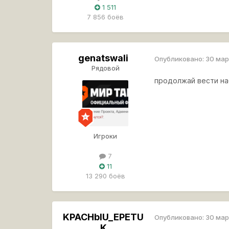
1 511
7 856 боёв
genatswali
Опубликовано:
30 ма
Рядовой
продолжай вести н
Игроки
7
11
13 290 боёв
KPACHbIU_EPETU
Опубликовано:
30 ма
K