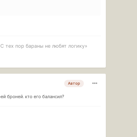
 С тех пор бараны не любят логику»
Автор
оей броней. кто его балансил?