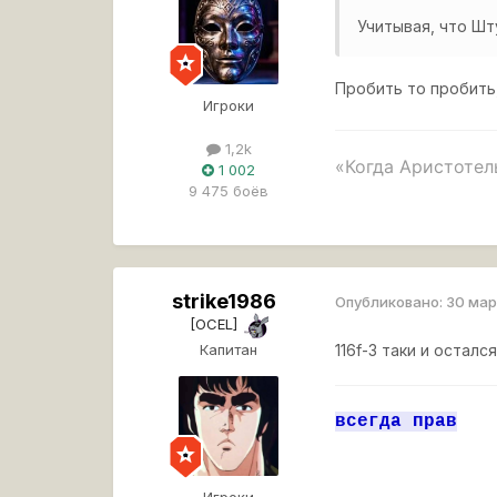
Учитывая, что Шт
Пробить то пробить
Игроки
1,2k
«Когда Аристотель
1 002
9 475 боёв
Это лучшая игра п
strike1986
Опубликовано:
30 ма
[OCEL]
Капитан
116f-3 таки и остал
всегда прав
Игроки