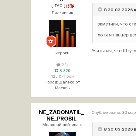
[_TAC_]
В 30.03.2026 
Полковник
заметили, что ст
хотя ягпанцер в
Учитывая, что Штугм
Игроки
22k
8 329
125 071 бой
Город:
Далеко от
Москвы
NE_ZADONATIL_
Опубликовано:
30 ма
NE_PROBIL
Младший лейтенант
В 30.03.2026 