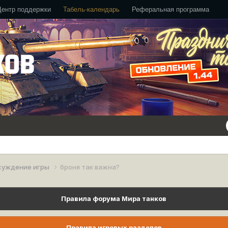
Центр поддержки
Табель-календарь
Реферальная программа
суждение игры
броня так важна?
Правила форума Мира танков
Правила игровых разделов