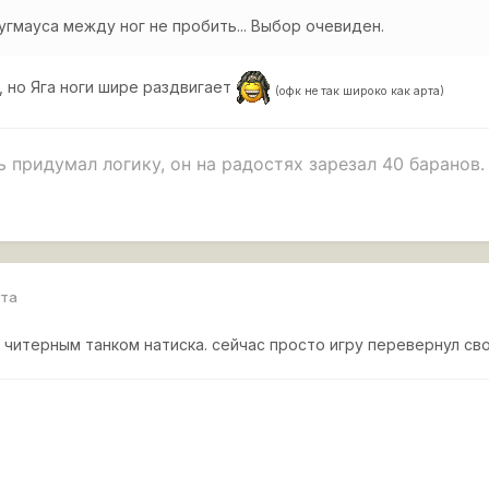
угмауса между ног не пробить... Выбор очевиден.
, но Яга ноги шире раздвигает
(офк не так широко как арта)
 придумал логику, он на радостях зарезал 40 баранов.
ро танки, в тех боях где нет арты, нурсов и 11 уровней.
рта
ся читерным танком натиска. сейчас просто игру перевернул св