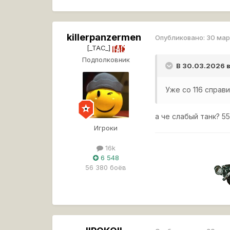
killerpanzermen
Опубликовано:
30 ма
[_TAC_]
Подполковник
В 30.03.2026 
Уже со 116 справи
а че слабый танк? 55
Игроки
16k
6 548
56 380 боёв