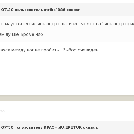
в 07:30 пользователь
strike1986
сказал:
юг-маус вытеснил ягпанцер в натиске. может на 1 ягпанцер пр
сем лучше кроме нлб
ауса между ног не пробить... Выбор очевиден.
рта
в 07:56 пользователь
KPACHbIU_EPETUK
сказал: