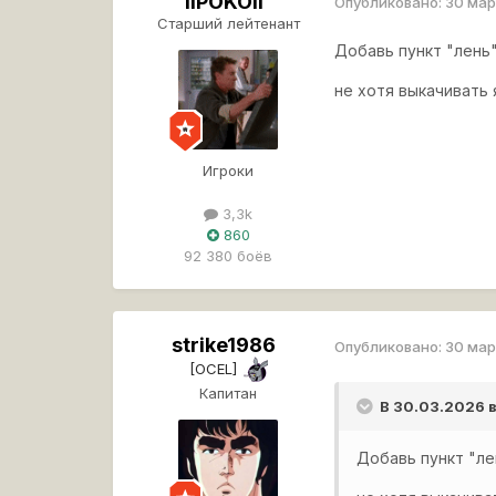
IIPOKOII
Опубликовано:
30 ма
Старший лейтенант
Добавь пункт "лень"
не хотя выкачивать 
Игроки
3,3k
860
92 380 боёв
strike1986
Опубликовано:
30 ма
[OCEL]
Капитан
В 30.03.2026 
Добавь пункт "ле