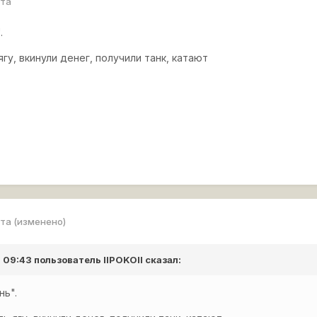
рта
.
ягу, вкинули денег, получили танк, катают
рта
(изменено)
в 09:43 пользователь
IIPOKOII
сказал:
нь".