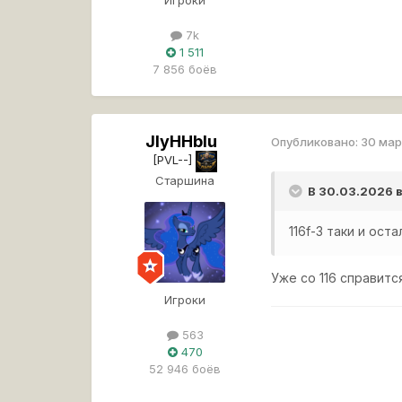
7k
1 511
7 856 боёв
JIyHHblu
Опубликовано:
30 ма
[PVL--]
Старшина
В 30.03.2026 
116f-3 таки и ос
Уже со 116 справится
Игроки
563
470
52 946 боёв