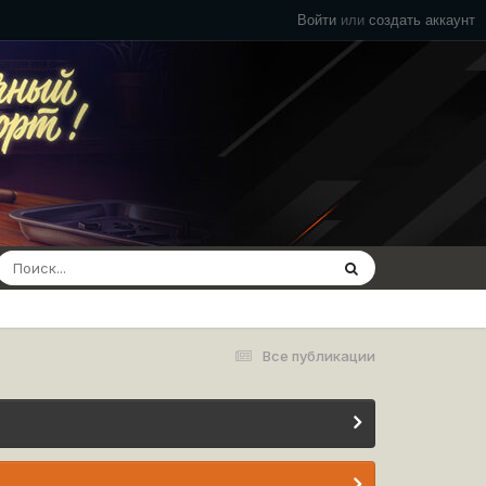
Войти
или
создать аккаунт
Все публикации