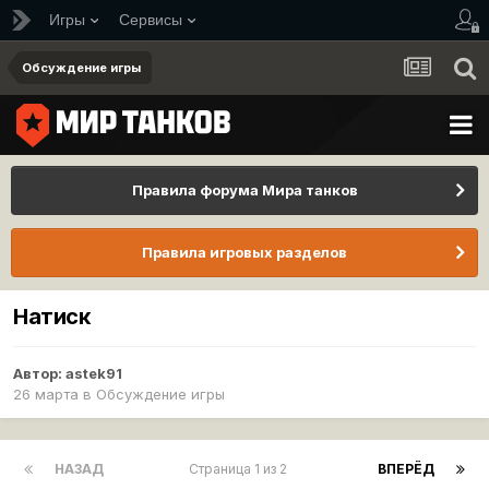
Игры
Сервисы
Обсуждение игры
Правила форума Мира танков
Правила игровых разделов
Натиск
Автор:
astek91
26 марта
в
Обсуждение игры
НАЗАД
Страница 1 из 2
ВПЕРЁД