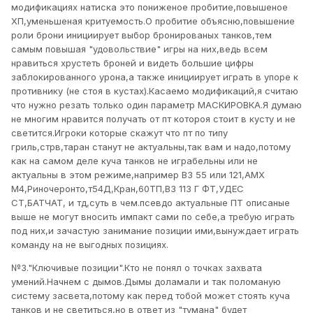
модификациях натиска это пониженое пробитие,повышеное
ХП,уменьшеная критуемость.О пробитие объясню,повышение
роли брони инициирует выбор бронированых танков,тем
самым повышая "удовольствие" игры на них,ведь всем
нравиться хрустеть броней и видеть большие цифры
заблокированного урона,а также инициирует играть в упоре к
противнику (не стоя в кустах).Касаемо модификаций,я считаю
что нужно резать только один параметр МАСКИРОВКА.Я думаю
не многим нравится получать от пт котороя стоит в кусту и не
светится.Игроки которые скажут что пт по типу
гриль,стрв,таран станут не актуальны,так вам и надо,потому
как на самом деле куча танков не играбельны или не
актуальны в этом режиме,например ВЗ 55 или 121,АМХ
М4,Риночеронто,т54Д,Кран,60ТП,ВЗ 113 Г ФТ,УДЕС
СТ,БАТЧАТ, и тд,суть в чем.псевдо актуальные ПТ описаные
выше не могут вносить импакт сами по себе,а требую играть
под них,и зачастую занимание позиции ими,вынуждает играть
команду на не выгодных позициях.
№3."Ключивые позиции".Кто не понял о точках захвата
умений.Начнем с дымов.Дымы доламали и так поломаную
систему засвета,потому как перед тобой может стоять куча
танков и не светиться,но в ответ из "тумана" будет