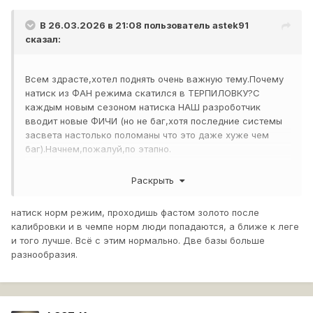
Натиск стал менее привлекательным для
В 26.03.2026 в 21:08 пользователь
astek91
сказал:
игроков всех уровней, особенно для топ
игроков.
Всем здрасте,хотел поднять очень важную тему.Почему
Танки за натиск в магазине не оправдывают
натиск из ФАН режима скатился в ТЕРПИЛОВКУ?С
свою стоимость и уступают прокачиваемым
каждым новым сезоном натиска НАШ разроботчик
вводит новые ФИЧИ (но не баг,хотя последние системы
аналогам.
засвета настолько поломаны что это даже хуже чем
баг).Начнем,пожалуй,по этапно.
№1. Режим боя Атака-Оборона.В начале запуска
Раскрыть
натиска,режим боя был Встречным,что само по себе
инициировало играть активно.А именно,все ехали к
натиск норм режим, проходишь фастом золото после
"общей" базе и там начинался БТР.Позже,осебенно
калибровки и в чемпе норм люди попадаются, а ближе к леге
последнии сезоны,из за введения Атаки-Обороны,бои
и того лучше. Всё с этим нормально. Две базы больше
стали менее динамичные и зависимые от параметра
разнообразия.
ВЕЗЕНИЕ (повезло что команда поехала на одно
направление или нет),В итоге "МЫ ВСЕ" увидели
эволюцию игроков которые поняли одну вещь "Зачем
кудато ехать,они сами приедут",особенно это касается
обороняющийся команды.И благодоря новой механике