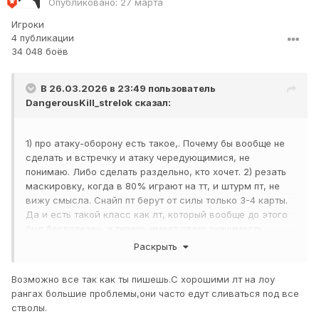
Опубликовано:
27 марта
Игроки
4 публикации
34 048 боёв
В 26.03.2026 в 23:49 пользователь
DangerousKill_strelok
сказал:
1) про атаку-оборону есть такое,. Почему бы вообще не
сделать и встречку и атаку чередующимися, не
понимаю. Либо сделать раздельно, кто хочет. 2) резать
маскировку, когда в 80% играют на тт, и штурм пт, не
вижу смысла. Снайп пт берут от силы только 3-4 карты.
Да и есть такой класс как лт, который вообще до этого
был бесполезен, а теперь имеет свою значимость.
3)скажу по секрету, дымы контрятся хорошим лт с
Раскрыть
самолётом, А мины для тт и лт, ведь 70% боёв у
приходит на лоб в лоб на 100 и меньше метров. И натиск
Возможно все так как ты пишешь.С хорошими лт на лоу
фан режимом никогда не был. О был либо как рандом ,
рангах большие проблемы,они часто едут сливаться под все
или как сейчас, где кстати командная работа имеет
стволы.
важность