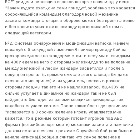
ВСЕ" увидели эволюцию игроков которые поняли одну вещь
"Зачем кудато ехать,они сами приедут",особенно это касается
обороняющийся команды.И благодоря новой механике
засвета команда стоящая в обороне может без препятственно
и без засвета уничтожать команду противника,об этом в
следующей категории.
№2, Система обнаружения и модификации натиска. Начнем
пожалуй с 5 секундной лампочки.В пример приведу бой на
прохоровке,игрок на жандарме стоит в лесу,мы с взводным
на 430У едем на него с стороны железки,где то на половине
между железкой и лесом жандарм засветился и после 5
секунд он пропал (в прямом смысле этого слова,я бы даже
сказал что испарился),и вы удивитесь, поехав в разные
стороны леса,мы так его и не нашли.Казалось бы,430У не
сильно уступает в динамике,но жандарм так и не был
найден,это был один из запоминающихся примеров,а так
подобных случаев хватает.После таких боев где противник
"испаряется в 3 соснах,желание играть убавляется.Мне
кажется,что в режиме который готовит игроков под АБС
формат (нет,киберспорт мертв) механики засвета и лампочки
должны оставаться как в режиме Случайный бой (как было в
начале натиска).Вообще,я считаю что самое полезное в