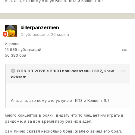
Ага, ага, это кому это уступают КПЗ и Концепт 1b?
модификациях натиска это пониженое
пробитие,повышеное ХП,уменьшеная критуемость.О
пробитие объясню,повышение роли брони инициирует
выбор бронированых танков,тем самым повышая
"удовольствие" игры на них,ведь всем нравиться
killerpanzermen
хрустеть броней и видеть большие цифры
Опубликовано:
26 марта
заблокированного урона,а также инициирует играть в
упоре к противнику (не стоя в кустах).Касаемо
Игроки
модификаций,я считаю что нужно резать только один
15 985 публикаций
56 383 боя
параметр МАСКИРОВКА.Я думаю не многим нравится
получать от пт котороя стоит в кусту и не
светится.Игроки которые скажут что пт по типу
В 26.03.2026 в 23:01 пользователь
L337_Krew
гриль,стрв,таран станут не актуальны,так вам и
сказал:
надо,потому как на самом деле куча танков не
играбельны или не актуальны в этом режиме,например
ВЗ 55 или 121,АМХ М4,Риночеронто,т54Д,Кран,60ТП,ВЗ
113 Г ФТ,УДЕС СТ,БАТЧАТ, и тд,суть в чем.псевдо
Ага, ага, это кому это уступают КПЗ и Концепт 1b?
актуальные ПТ описаные выше не могут вносить импакт
сами по себе,а требую играть под них,и зачастую
много концептов в боях? видать что то мешает им играть в
занимание позиции ими,вынуждает играть команду на не
рандоме. я за все время пару раз их видел.
выгодных позициях.
сам лично скатал несколько боев, жалею зачем его брал,
№3."Ключивые позиции".Кто не понял о точках захвата