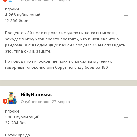
актуальной под режим.Суть натиска свелась к
Игроки
одному,для игроков ниже и средного уровня в фарм
4 266 публикаций
задач (фарма голды и боновой оборудки),а для топ
12 266 боёв
игроков в еще больших страданиях для получения
"почетного" звания ЛЕГЕНДА.Раньше все ждали
Процентов 80 всех игроков не умеют и не хотят играть,
натиск,это был глотком свежего воздуха после затхлого
заходят в игру чтоб просто постоять, что в натиске что в
рандома,сейчас ... ты оказываешься в еще хуже
рандоме, а с вводом двух баз они получили чем оправдать
условиях в сравнении с рандомом.
это, типа они в защите.
P.S Танки за натиск которые можно купить в магазине не
По поводу топ игроков, не понял о каких ты мучениях
оправдывают свою стоимость будучи даже хуже чем
говоришь, спокойно они берут легенду боёв за 150
прокачиваемые аналоги.
На этом откланяюсь,всех обнял приподнял.Постарался
без эмоционально описать то что нагорело.
BillyBonesss
Опубликовано:
27 марта
Игроки
1 968 публикаций
27 284 боя
Поток бреда.