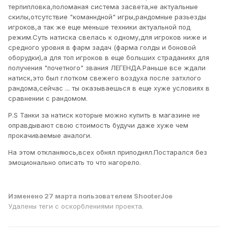
терпипловка,поломаная система засвета,не актуальные
скилы,отсутствие "команндной" игры,рандомные разьезды
игроков,а так же еще меньше техники актуальной под
режим.Суть натиска свелась к одному,для игроков ниже и
средного уровня в фарм задач (фарма голды и боновой
оборудки),а для топ игроков в еще больших страданиях для
получения "почетного" звания ЛЕГЕНДА.Раньше все ждали
натиск,это был глотком свежего воздуха после затхлого
рандома,сейчас ... ты оказываешься в еще хуже условиях в
сравнении с рандомом.
P.S Танки за натиск которые можно купить в магазине не
оправдывают свою стоимость будучи даже хуже чем
прокачиваемые аналоги.
На этом откланяюсь,всех обнял приподнял.Постарался без
эмоционально описать то что нагорело.
Изменено
27 марта
пользователем ShooterJoe
Удалены теги с оскорблениями проекта.