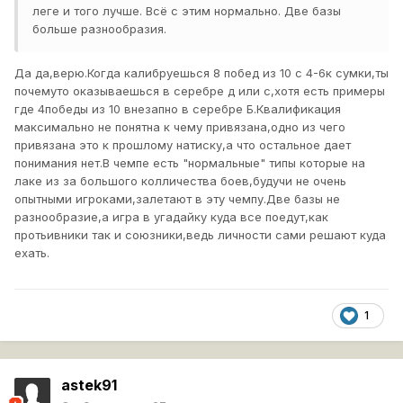
леге и того лучше. Всё с этим нормально. Две базы
больше разнообразия.
Да да,верю.Когда калибруешься 8 побед из 10 с 4-6к сумки,ты
почемуто оказываешься в серебре д или с,хотя есть примеры
где 4победы из 10 внезапно в серебре Б.Квалификация
максимально не понятна к чему привязана,одно из чего
привязана это к прошлому натиску,а что остальное дает
понимания нет.В чемпе есть "нормальные" типы которые на
лаке из за большого колличества боев,будучи не очень
опытными игроками,залетают в эту чемпу.Две базы не
разнообразие,а игра в угадайку куда все поедут,как
протьивники так и союзники,ведь личности сами решают куда
ехать.
1
astek91