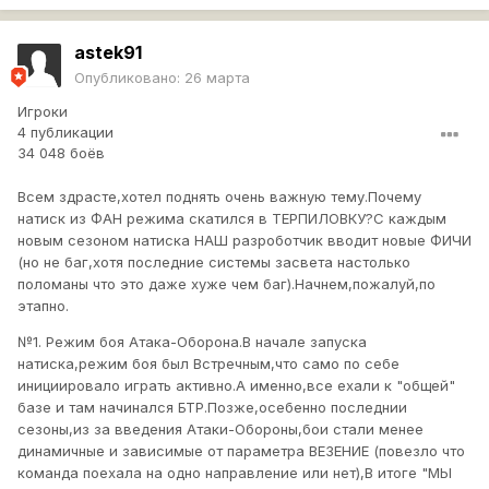
astek91
Опубликовано:
26 марта
Игроки
4 публикации
34 048 боёв
Всем здрасте,хотел поднять очень важную тему.Почему
натиск из ФАН режима скатился в ТЕРПИЛОВКУ?С каждым
новым сезоном натиска НАШ разроботчик вводит новые ФИЧИ
(но не баг,хотя последние системы засвета настолько
поломаны что это даже хуже чем баг).Начнем,пожалуй,по
этапно.
№1. Режим боя Атака-Оборона.В начале запуска
натиска,режим боя был Встречным,что само по себе
инициировало играть активно.А именно,все ехали к "общей"
базе и там начинался БТР.Позже,осебенно последнии
сезоны,из за введения Атаки-Обороны,бои стали менее
динамичные и зависимые от параметра ВЕЗЕНИЕ (повезло что
команда поехала на одно направление или нет),В итоге "МЫ