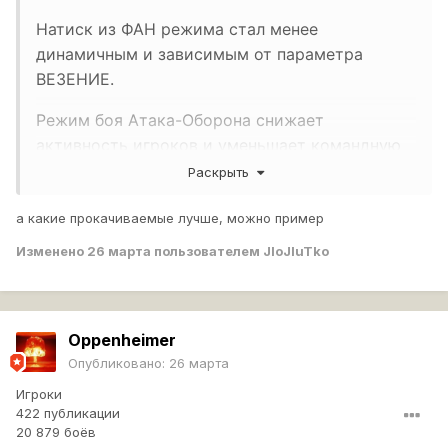
Натиск из ФАН режима стал менее
динамичным и зависимым от параметра
ВЕЗЕНИЕ.
Режим боя Атака-Оборона снижает
активность игроков и уменьшает командную
игру.
Раскрыть
Система обнаружения и модификации натиска
а какие прокачиваемые лучше, можно пример
включает 5-секундную лампочку, которая
Изменено
26 марта
пользователем JloJluTko
затрудняет поиск противников.
Модификации натиска должны включать
пониженное пробитие, повышенное ХП и
Oppenheimer
уменьшенную критуемость.
Опубликовано:
26 марта
Ключевые позиции, такие как дымы и мины,
Игроки
422 публикации
стали менее полезными из-за поломанной
20 879 боёв
системы засвета.