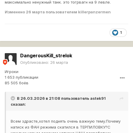
максимально ненужный танк. это тогрвагн на 9 левле.
умений.Начнем с дымов.Дымы доламали и так
поломаную систему засвета,потому как перед тобой
Изменено
26 марта
пользователем killerpanzermen
может стоять куча танков и не светиться,но в ответ из
"тумана" будет прилетать,потому что один из танков
противника будет стоять в кусту и подсвечивать,как
такое можно переиграть не понятно.Еще о случаях с
1
дымами, один или два противника может встать на
дымы,а команда на захват базы,и просто по откату
держать дымы на этой базе,такую базу не то что сложно
DangerousKill_strelok
сбить (пропушить),это сделать не реально.
Опубликовано:
26 марта
Мины.Мины из фактора сдерживающего стали
Игроки
обсолютно бесполезны.Раньше,когда все ехали на
1 653 публикации
Встречную базу и происходил накат (пуш), минами
85 505 боёв
можно было остонавить или задержать
(отзонить) противника ,сейчас же этот скил стал
обсолютно бесмыслен так как никто не едет на
В 26.03.2026 в 21:08 пользователь
astek91
растояние мин,и играют с ренжи.Зачем мне мины,если
сказал:
противник за 300метров от меня,а то и хуже стоит в
кусту и нне светится.Касаемо скилов иногда не хватае
"самолетика",напривер на прохоровки или
Всем здрасте,хотел поднять очень важную тему.Почему
малиновке,пересветитиь танк стоящий в 10 кустах с
натиск из ФАН режима скатился в ТЕРПИЛОВКУ?С
такими ттх обзора становится не возможным