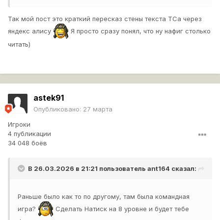
Так мой пост это краткий пересказ стены текста ТСа через
яндекс алису
Я просто сразу понял, что ну нафиг столько
читать)
astek91
Опубликовано:
27 марта
Игроки
4 публикации
34 048 боёв
В 26.03.2026 в 21:21 пользователь
ant164
сказал:
Раньше было как то по другому, там была командная
игра?
Сделать Натиск на 8 уровне и будет тебе