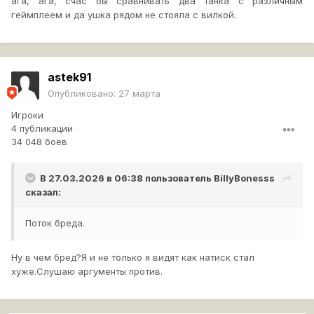
ага, ага, счас бы сравнивать два танка с различным
геймплеем и да ушка рядом не стояла с вилкой.
astek91
Опубликовано:
27 марта
Игроки
4 публикации
34 048 боёв
В 27.03.2026 в 06:38 пользователь
BillyBonesss
сказал:
Поток бреда.
Ну в чем бред?Я и не только я видят как натиск стал
хуже.Слушаю аргументы против.