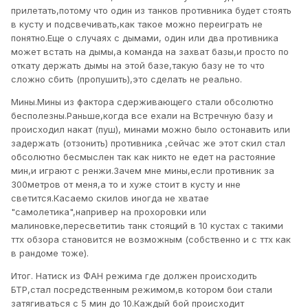
прилетать,потому что один из танков противника будет стоять
в кусту и подсвечивать,как такое можно переиграть не
понятно.Еще о случаях с дымами, один или два противника
может встать на дымы,а команда на захват базы,и просто по
откату держать дымы на этой базе,такую базу не то что
сложно сбить (пропушить),это сделать не реально.
Мины.Мины из фактора сдерживающего стали обсолютно
бесполезны.Раньше,когда все ехали на Встречную базу и
происходил накат (пуш), минами можно было остонавить или
задержать (отзонить) противника ,сейчас же этот скил стал
обсолютно бесмыслен так как никто не едет на растояние
мин,и играют с ренжи.Зачем мне мины,если противник за
300метров от меня,а то и хуже стоит в кусту и нне
светится.Касаемо скилов иногда не хватае
"самолетика",напривер на прохоровки или
малиновке,пересветитиь танк стоящий в 10 кустах с такими
ттх обзора становится не возможным (собственно и с ттх как
в рандоме тоже).
Итог. Натиск из ФАН режима где должен происходить
БТР,стал посредственным режимом,в котором бои стали
затягиваться с 5 мин до 10.Каждый бой происходит