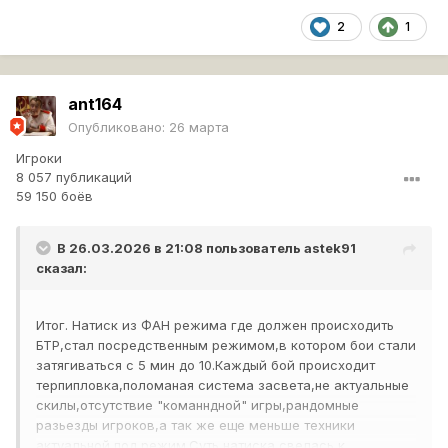
2
1
ant164
Опубликовано:
26 марта
Игроки
8 057 публикаций
59 150 боёв
В 26.03.2026 в 21:08 пользователь
astek91
сказал:
Итог. Натиск из ФАН режима где должен происходить
БТР,стал посредственным режимом,в котором бои стали
затягиваться с 5 мин до 10.Каждый бой происходит
терпипловка,поломаная система засвета,не актуальные
скилы,отсутствие "команндной" игры,рандомные
разьезды игроков,а так же еще меньше техники
актуальной под режим.Суть натиска свелась к