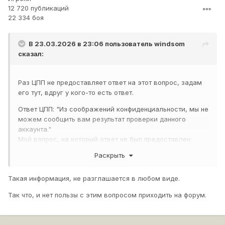
12 720 публикаций
22 334 боя
В 23.03.2026 в 23:06 пользователь
windsom
сказал:
Раз ЦПП не предоставляет ответ на этот вопрос, задам
его тут, вдруг у кого-то есть ответ.
Ответ ЦПП: "Из соображений конфиденциальности, мы не
можем сообщить вам результат проверки данного
аккаунта."
Мой вопрос, на который ответ не был предоставлен:
"Предоставьте, пожалуйста, официальные документы от
Раскрыть
компании Леста, которые подтвердят названные
"соображения конфиденциальности""
Такая информация, не разглашается в любом виде.
Так что, и нет пользы с этим вопросом приходить на форум.