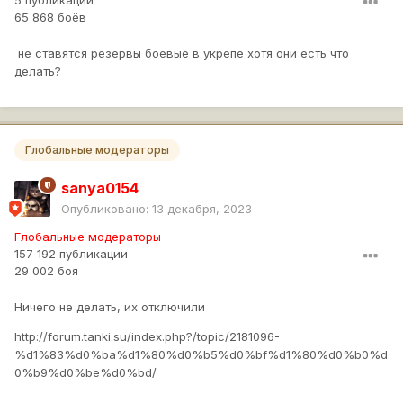
5 публикаций
65 868 боёв
не ставятся резервы боевые в укрепе хотя они есть что
делать?
Глобальные модераторы
sanya0154
Опубликовано:
13 декабря, 2023
Глобальные модераторы
157 192 публикации
29 002 боя
Ничего не делать, их отключили
http://forum.tanki.su/index.php?/topic/2181096-
%d1%83%d0%ba%d1%80%d0%b5%d0%bf%d1%80%d0%b0%d
0%b9%d0%be%d0%bd/