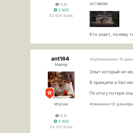
оставлю.
5,1k
2 602
92 836 боёв
Кто знает, почему т
ant164
Опубликовано:
10 дек
Майор
Опыт который не хв
В принципе и без не
По итогу потеря оп
Игроки
Изменено
10 декабр
8,1k
3 402
59 150 боёв