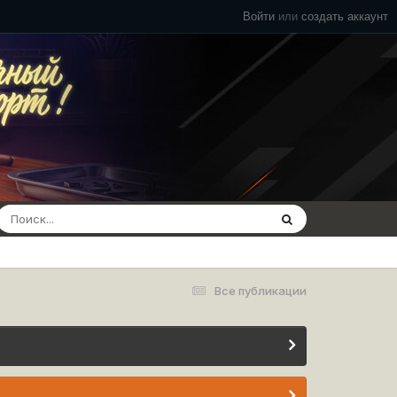
Войти
или
создать аккаунт
Все публикации