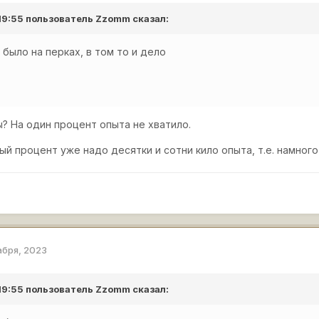
 19:55 пользователь
Zzomm
сказал:
 было на перках, в том то и дело
? На один процент опыта не хватило.
й процент уже надо десятки и сотни кило опыта, т.е. намног
абря, 2023
 19:55 пользователь
Zzomm
сказал: