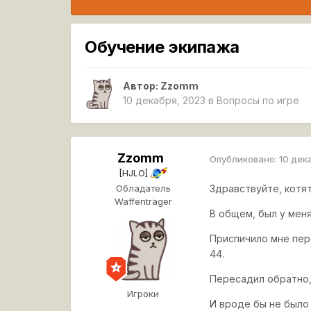
Обучение экипажа
Автор:
Zzomm
10 декабря, 2023
в
Вопросы по игре
Zzomm
Опубликовано:
10 дек
[HJLO]
Обладатель
Здравствуйте, котят
Waffenträger
В общем, был у меня
Приспичило мне пере
44.
Пересадил обратно,
Игроки
И вроде бы не было 