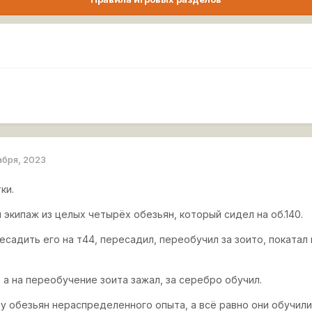
абря, 2023
ки.
 экипаж из целых четырёх обезьян, который сидел на об.140.
садить его на т44, пересадил, переобучил за зоито, покатал 
 а на переобучение зоита зажал, за серебро обучил.
у обезьян нераспределенного опыта, а всё равно они обучили