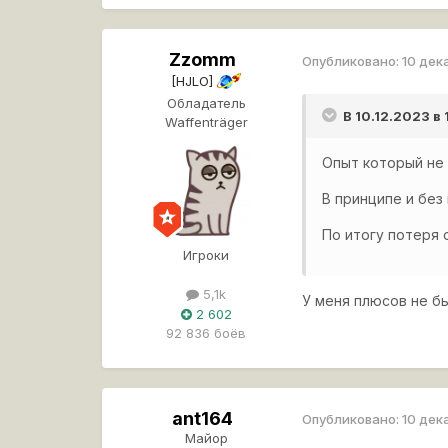
Zzomm
Опубликовано:
10 дек
[HJLO]
Обладатель
В 10.12.2023 в
Waffenträger
Опыт который не 
В принципе и без
По итогу потеря 
Игроки
5,1k
У меня плюсов не бы
2 602
92 836 боёв
ant164
Опубликовано:
10 дек
Майор