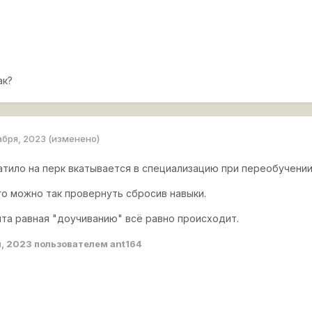
ак?
абря, 2023
(изменено)
атило на перк вкатывается в специализацию при переобучении
го можно так провернуть сбросив навыки.
ыта равная "доучиванию" всё равно происходит.
я, 2023
пользователем ant164