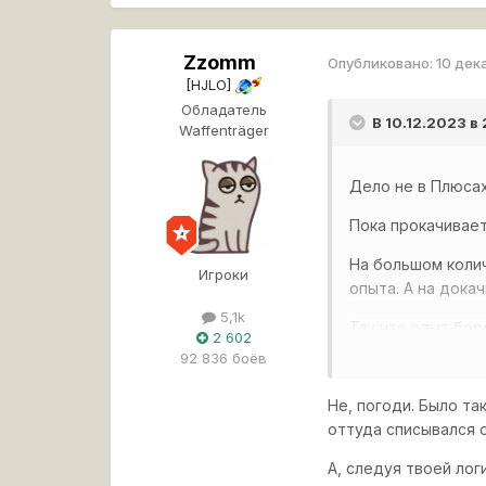
Zzomm
Опубликовано:
10 дек
[HJLO]
Обладатель
В 10.12.2023 в
Waffenträger
Дело не в Плюсах
Пока прокачивае
На большом колич
Игроки
опыта. А на дока
5,1k
Так что опыт бер
2 602
величину - 39500.
92 836 боёв
Не, погоди. Было та
оттуда списывался 
А, следуя твоей лог