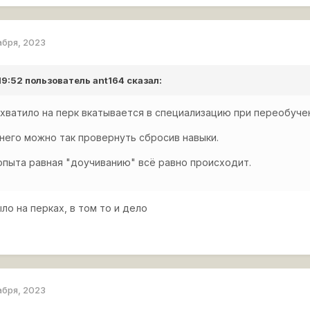
абря, 2023
 19:52 пользователь
ant164
сказал:
хватило на перк вкатывается в специализацию при переобуче
 него можно так провернуть сбросив навыки.
опыта равная "доучиванию" всё равно происходит.
ло на перках, в том то и дело
абря, 2023