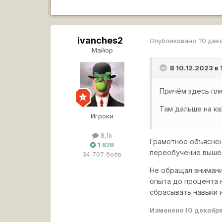
ivanches2
Опубликовано:
10 дек
Майор
В 10.12.2023 в
Причём здесь плю
Там дальше на ка
Игроки
8,1k
Грамотное объяснени
1 828
переобучение выше.
34 707 боёв
Не обращал внимания
опыта до процента 
сбрасывать навыки и
Изменено
10 декабр