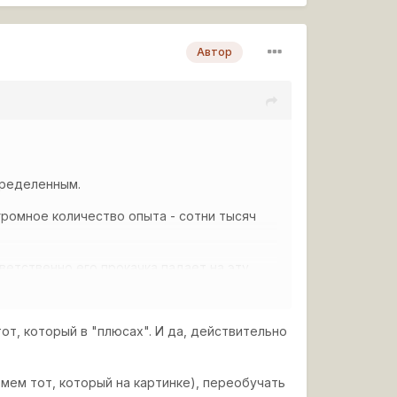
Автор
пределенным.
громное количество опыта - сотни тысяч
ветственно его прокачка падает на эту
тот, который в "плюсах". И да, действительно
ьмем тот, который на картинке), переобучать