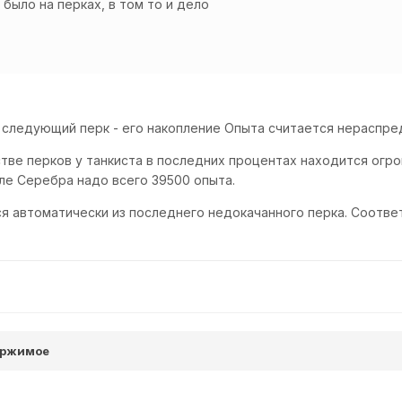
 было на перках, в том то и дело
 следующий перк - его накопление Опыта считается нераспр
тве перков у танкиста в последних процентах находится огро
сле Серебра надо всего 39500 опыта.
ся автоматически из последнего недокачанного перка. Соответ
ержимое