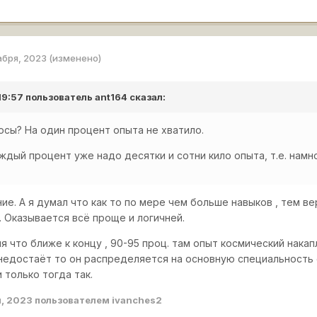
абря, 2023
(изменено)
 19:57 пользователь
ant164
сказал:
сы? На один процент опыта не хватило.
ждый процент уже надо десятки и сотни кило опыта, т.е. намн
е. А я думал что как то по мере чем больше навыков , тем в
 Оказывается всё проще и логичней.
 что ближе к концу , 90-95 проц. там опыт космический накап
недостаёт то он распределяется на основную специальность 
 только тогда так.
я, 2023
пользователем ivanches2