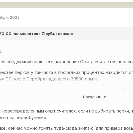
абря, 2023
 20:00 пользователь
ZloyBut
сказал:
.
тся следующий перк - его накопление Опыта считается нерас
естве перков у танкиста в последних процентах находится о
чку ОС после Серебра надо всего 39500 опыта.
ется автоматически из последнего недокачанного перка. Соот
Раскрыть
к: нераспределенным опыт считался, если не выбирать перки, 
опыт на переобучение.
ике, сейчас можно гонять туда-сюда экипаж (для примера воз