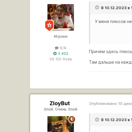
В 10.12.2023 в
У меня плюсов не
Игроки
8,1k
Причём здесь плюсы
3 402
59 150 боёв
Там дальше на кажды
ZloyBut
Опубликовано:
10 дек
Злой. Очень Злой.
В 10.12.2023 в