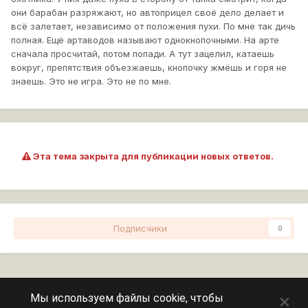
они барабан разряжают, но автоприцел своё дело делает и
всё залетает, независимо от положения пухи. По мне так дичь
полная. Ещё артаводов называют однокнопочными. На арте
сначала просчитай, потом попади. А тут зацелил, катаешь
вокруг, препятствия объезжаешь, кнопочку жмёшь и горя не
знаешь. Это не игра. Это не по мне.
Эта тема закрыта для публикации новых ответов.
Подписчики
0
Перейти к списку тем
×
Мы используем файлы cookie, чтобы