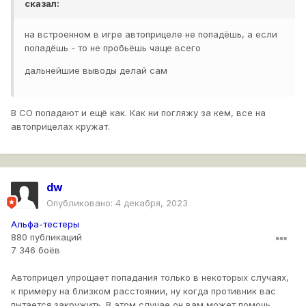
сказал:
на встроенном в игре автоприцеле не попадёшь, а если
попадёшь - то не пробьёшь чаще всего
дальнейшие выводы делай сам
В СО попадают и ещё как. Как ни погляжу за кем, все на
автоприцелах кружат.
dw
Опубликовано:
4 декабря, 2023
Альфа-тестеры
880 публикаций
7 346 боёв
Автоприцел упрощает попадания только в некоторых случаях,
к примеру на близком расстоянии, ну когда противник вас
пытается закружить. В этом случае он вам может помочь.