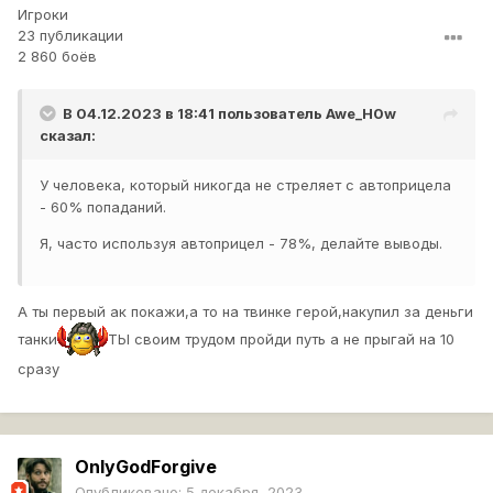
Игроки
23 публикации
2 860 боёв
В 04.12.2023 в 18:41 пользователь
Awe_H0w
сказал:
У человека, который никогда не стреляет с автоприцела
- 60% попаданий.
Я, часто используя автоприцел - 78%, делайте выводы.
А ты первый ак покажи,а то на твинке герой,накупил за деньги
танки
ТЫ своим трудом пройди путь а не прыгай на 10
сразу
OnlyGodForgive
Опубликовано:
5 декабря, 2023