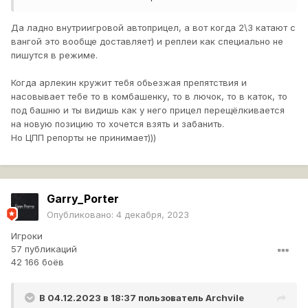
Я сам катаю без автоприцела принципиально (мне
интересно самому попасть по танку) и автоприцельщики,
Да ладно внутриигровой автоприцел, а вот когда 2\3 катают с
катающие вокруг тяжей на арлекинах и попадающие 10
вангой это вообще доставляет) и реплеи как специально не
из 10, для меня - читеры. Кривые игроки,
пишутся в режиме.
имеющие преимущество надо мной в игре.
Когда арлекин кружит тебя обьезжая препятствия и
Уберите автоприцел хотя бы на недельку, а там видно
насовывает тебе то в комбашенку, то в лючок, то в каток, то
будет.
под башню и ты видишь как у него прицел перещёлкивается
на новую позицию то хочется взять и забанить.
Но ЦПП репорты не принимает)))
Garry_Porter
Опубликовано:
4 декабря, 2023
Игроки
57 публикаций
42 166 боёв
В 04.12.2023 в 18:37 пользователь
Archvile