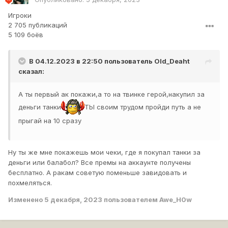
Игроки
2 705 публикаций
5 109 боёв
В 04.12.2023 в 22:50 пользователь
Old_Deaht
сказал:
А ты первый ак покажи,а то на твинке герой,накупил за
деньги танки
ТЫ своим трудом пройди путь а не
прыгай на 10 сразу
Ну ты же мне покажешь мои чеки, где я покупал танки за
деньги или балабол? Все премы на аккаунте получены
бесплатно. А ракам советую поменьше завидовать и
похмеляться.
Изменено
5 декабря, 2023
пользователем Awe_H0w