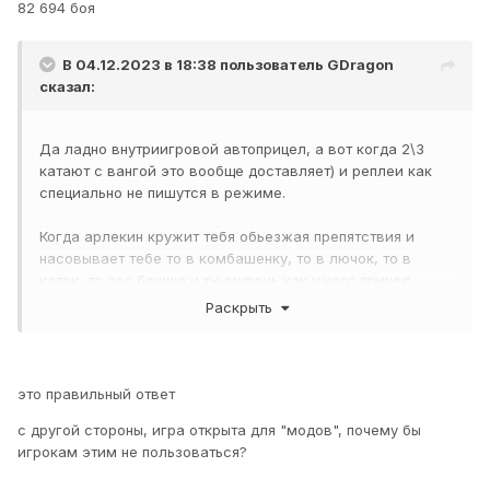
82 694 боя
В 04.12.2023 в 18:38 пользователь
GDragon
сказал:
Да ладно внутриигровой автоприцел, а вот когда 2\3
катают с вангой это вообще доставляет) и реплеи как
специально не пишутся в режиме.
Когда арлекин кружит тебя обьезжая препятствия и
насовывает тебе то в комбашенку, то в лючок, то в
каток, то под башню и ты видишь как у него прицел
перещёлкивается на новую позицию то хочется взять и
Раскрыть
забанить.
Но ЦПП репорты не принимает)))
это правильный ответ
с другой стороны, игра открыта для "модов", почему бы
игрокам этим не пользоваться?