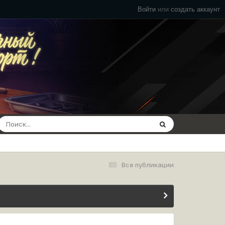
Войти
или
создать аккаунт
Все публикации