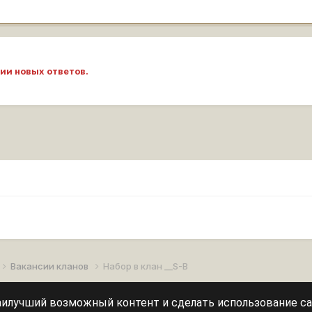
ии новых ответов.
Вакансии кланов
Набор в клан __S-B
наилучший возможный контент и сделать использование с
Леста Игры