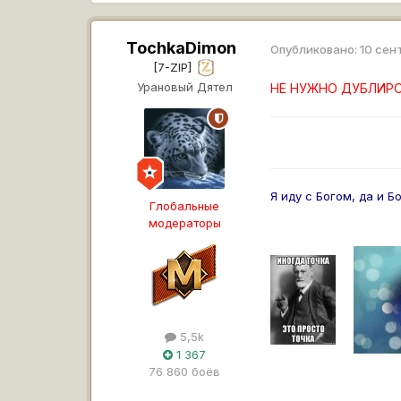
TochkaDimon
Опубликовано:
10 сен
[7-ZIP]
Урановый Дятел
НЕ НУЖНО ДУБЛИРО
Я иду с Богом, да и Б
Глобальные
модераторы
5,5k
1 367
76 860 боёв