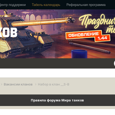
Центр поддержки
Табель-календарь
Реферальная программа
Вакансии кланов
Набор в клан __S-B
Правила форума Мира танков