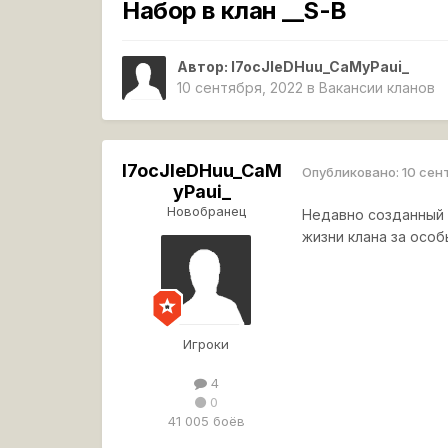
Набор в клан __S-B
Автор:
l7ocJleDHuu_CaMyPaui_
10 сентября, 2022
в
Вакансии кланов
l7ocJleDHuu_CaM
Опубликовано:
10 сен
yPaui_
Новобранец
Недавно созданный 
жизни клана за особ
Игроки
4
0
41 005 боёв