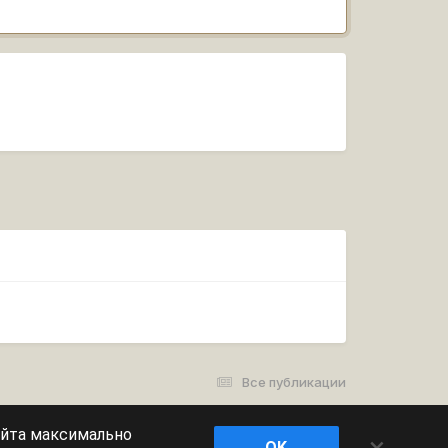
Все публикации
айта максимально
×
OK