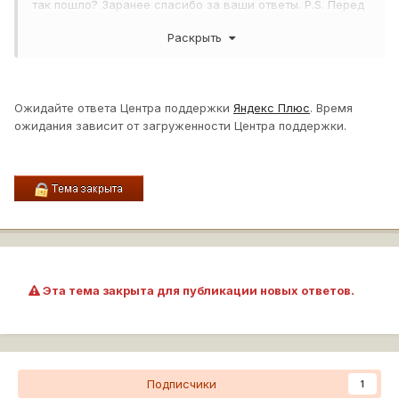
так пошло? Заранее спасибо за ваши ответы. P.S. Перед
подключением специально проверял раздел доверенные
Раскрыть
сайты в личном кабинете, там ничего не было. Сейчас
вижу только подключённый сегодня Яндекс.
Ожидайте ответа Центра поддержки
Яндекс Плюс
. Время
ожидания зависит от загруженности Центра поддержки.
Эта тема закрыта для публикации новых ответов.
Подписчики
1