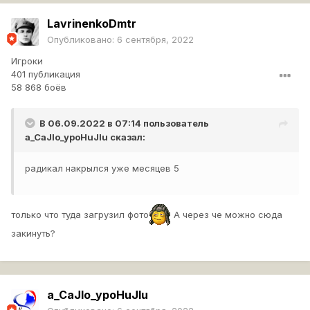
LavrinenkoDmtr
Опубликовано:
6 сентября, 2022
Игроки
401 публикация
58 868 боёв
В 06.09.2022 в 07:14 пользователь
a_CaJIo_ypoHuJIu
сказал:
радикал накрылся уже месяцев 5
только что туда загрузил фото
А через че можно сюда
закинуть?
a_CaJIo_ypoHuJIu