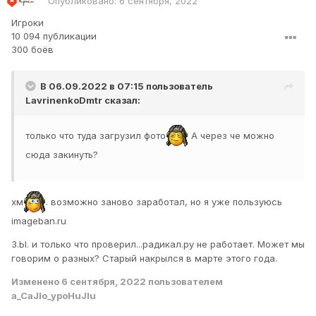
Опубликовано:
6 сентября, 2022
Игроки
10 094 публикации
300 боёв
В 06.09.2022 в 07:15 пользователь
LavrinenkoDmtr
сказал:
только что туда загрузил фото
А через че можно
сюда закинуть?
хм
. возможно заново заработал, но я уже пользуюсь
imageban.ru
З.Ы. и только что проверил...радикал.ру не работает. Может мы
говорим о разных? Старый накрылся в марте этого года.
Изменено
6 сентября, 2022
пользователем
a_CaJIo_ypoHuJIu