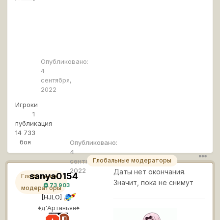
E
m
0
u
o
i
Опубликовано:
4
сентября,
2022
Игроки
1
публикация
14 733
боя
Опубликовано:
4
Глобальные модераторы
сентября,
2022
Даты нет окончания.
sanya0154
Глобальные
Значит, пока не снимут
73 903
модераторы
[HJLO]
s
♠д'Артаньян♠
a