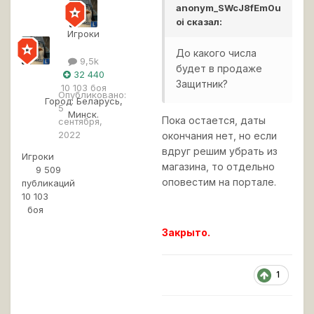
l
anonym_SWcJ8fEm0u
e
oi
сказал:
v
Игроки
i
l
До какого числа
9,5k
l
будет в продаже
32 440
e
Защитник?
10 103 боя
Опубликовано:
Город:
Беларусь,
5
Минск.
Пока остается, даты
сентября,
2022
окончания нет, но если
вдруг решим убрать из
Игроки
магазина, то отдельно
9 509
оповестим на портале.
публикаций
10 103
боя
Закрыто.
1