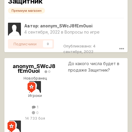
Защитник
Премиум магазин
Автор:
anonym_SWcJ8fEm0uoi
4 сентября, 2022
в
Вопросы по игре
Подписчики
0
Опубликовано:
4
сентября, 2022
До какого числа будет в
anonym_SWcJ8
a
продаже Защитник?
fEm0uoi
n
0
o
Новобранец
n
y
m
Игроки
_
S
1
W
0
c
14 733 боя
J
8
f