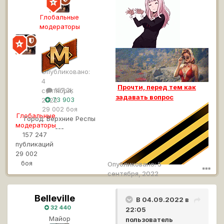
n
y
Глобальные
a
модераторы
0
1
5
4
Опубликовано:
4
Прочти, п
еред тем как
157,2k
сентября,
задавать вопрос
73 903
2022
29 002 боя
Глобальные
Город:
Верхние Респы
модераторы
---
157 247
публикаций
29 002
боя
Опубликовано:
5
сентября, 2022
Belleville
B
В 04.09.2022 в
e
32 440
22:05
l
Майор
пользователь