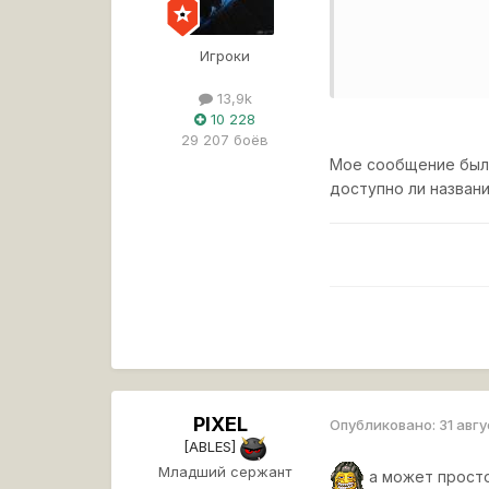
Игроки
13,9k
10 228
29 207 боёв
Мое сообщение было
доступно ли названи
PlXEL
Опубликовано:
31 авг
[ABLES]
Младший сержант
а может просто