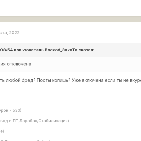
уста, 2022
в 08:54 пользователь
Bocxod_3akaTa
сказал:
ция отключена
ать любой бред? Посты копишь? Уже включена если ты не вкур
Урон - 530)
евод в ПТ,Барабан,Стабилизация)
е)