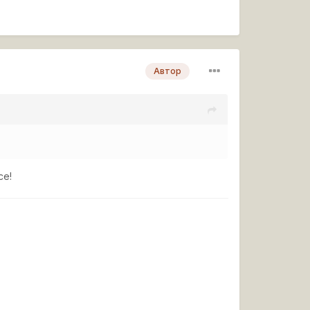
Автор
се!