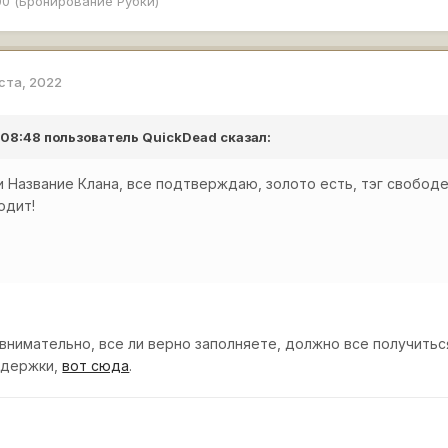
00 (Бронирование Рубки)
уста, 2022
в 08:48 пользователь
QuickDead
сказал:
и Название Клана, все подтверждаю, золото есть, тэг свобод
одит!
внимательно, все ли верно заполняете, должно все получиться
ддержки,
вот сюда
.