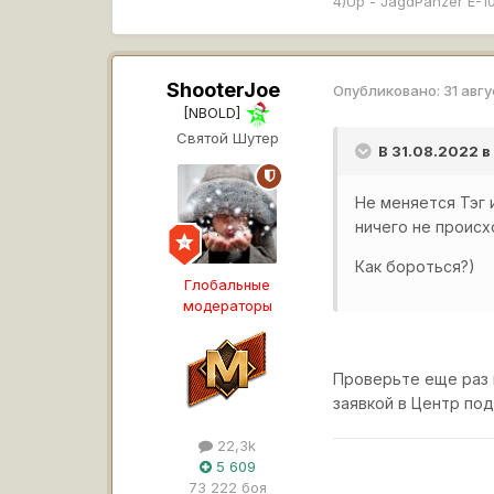
4)Up - JagdPanzer E-1
ShooterJoe
Опубликовано:
31 авг
[NBOLD]
Святой Шутер
В 31.08.2022 
Не меняется Тэг 
ничего не происх
Как бороться?)
Глобальные
модераторы
Проверьте еще раз 
заявкой в Центр по
22,3k
5 609
73 222 боя