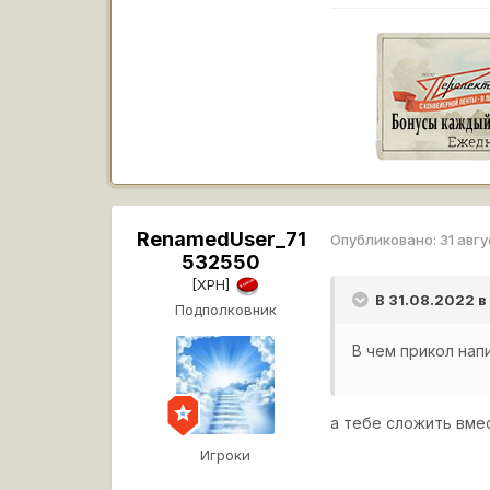
RenamedUser_71
Опубликовано:
31 авг
532550
[XPH]
В 31.08.2022 
Подполковник
В чем прикол нап
а тебе сложить вме
Игроки