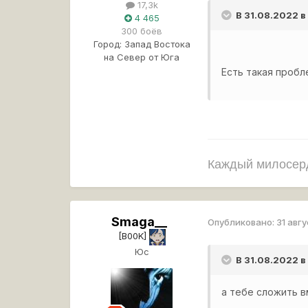
17,3k
В 31.08.2022 в
4 465
300 боёв
Город:
Запад Востока
на Север от Юга
Есть такая пробл
Каждый милосерд
Smaga__
Опубликовано:
31 авг
[B00K]
Юс
В 31.08.2022 
а тебе сложить в