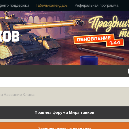
Центр поддержки
Табель-календарь
Реферальная программа
 и Название Клана.
Правила форума Мира танков
Правила игровых разделов