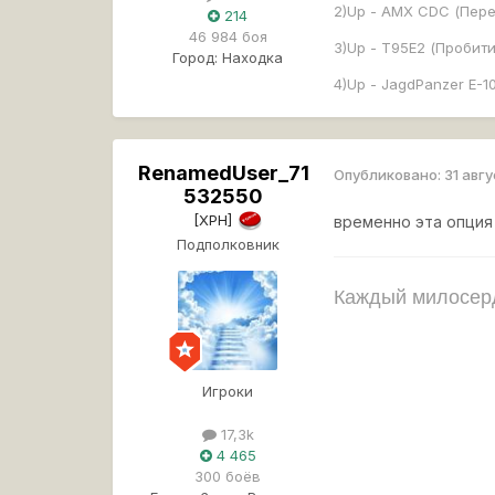
2)Up - AMX CDC (Пер
214
46 984 боя
3)Up - Т95Е2 (Пробити
Город:
Находка
4)Up - JagdPanzer E-1
RenamedUser_71
Опубликовано:
31 авг
532550
[XPH]
временно эта опция
Подполковник
Каждый милосерд
Игроки
17,3k
4 465
300 боёв