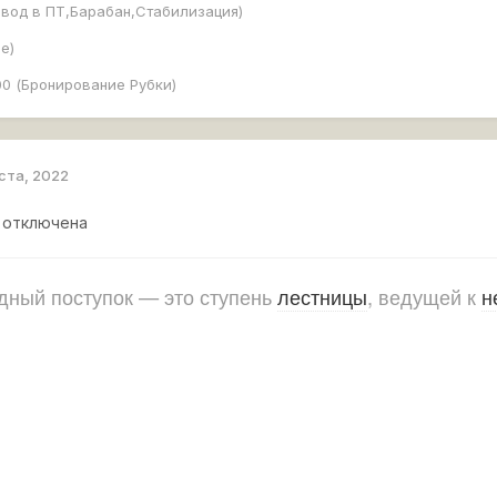
евод в ПТ,Барабан,Стабилизация)
е)
00 (Бронирование Рубки)
уста, 2022
 отключена
ный поступок — это ступень
лестницы
, ведущей к
н