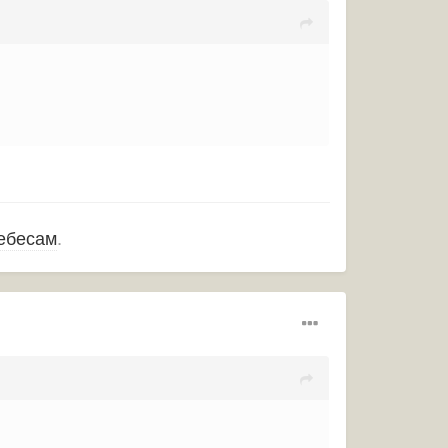
ебесам
.