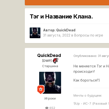
Тэг и Название Клана.
Автор:
QuickDead
31 августа, 2022
в
Вопросы по игре
QuickDead
Опубликовано:
31 авг
[DWP]
Старшина
Не меняется Тэг и Н
происходит!
Как бороться?)
Мечты о будущем:
Игроки
1)Up - ИС-7 (Разовый 
652