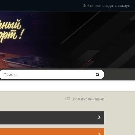
Войти
или
создать аккаунт
Все публикации