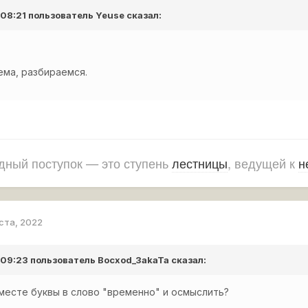
 08:21 пользователь
Yeuse
сказал:
ема, разбираемся.
ный поступок — это ступень
лестницы
, ведущей к
н
уста, 2022
в 09:23 пользователь
Bocxod_3akaTa
сказал:
месте буквы в слово "временно" и осмыслить?