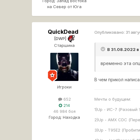
Город:
Запад Востока
на Север от Юга
QuickDead
Опубликовано:
31 авг
[DWP]
Старшина
В 31.08.2022 
временно эта оп
В чем прикол напис
Игроки
Мечты о будущем:
652
214
1)Up - ИС-7 (Разовый 
46 984 боя
Город:
Находка
2)Up - AMX CDC (Пер
3)Up - Т95Е2 (Пробити