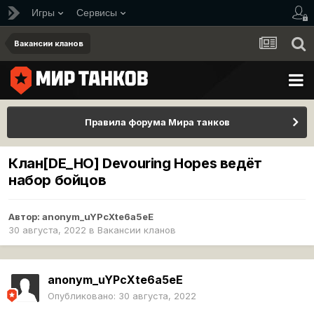
Игры
Сервисы
Вакансии кланов
Правила форума Мира танков
Клан[DE_HO] Devouring Hopes ведёт
набор бойцов
Автор:
anonym_uYPcXte6a5eE
30 августа, 2022
в
Вакансии кланов
anonym_uYPcXte6a5eE
Опубликовано:
30 августа, 2022