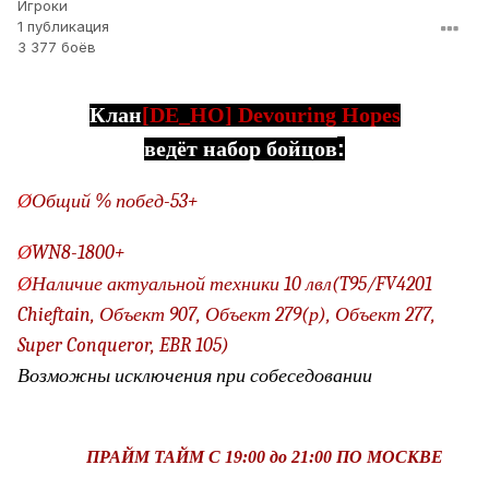
Игроки
1 публикация
3 377 боёв
Клан
[DE_HO] Devouring Hopes
:
ведёт
набор
бойцов
Ø
Общий % побед-53+
Ø
WN8-1800+
Ø
Наличие актуальной техники 10 лвл(T95/FV4201
Chieftain, Объект 907, Объект 279(р), Объект 277,
Super Conqueror, EBR 105)
Возможны
исключения
при
собеседовании
ПРАЙМ
ТАЙМ
С
19:00
до
21:00
ПО
МОСКВЕ