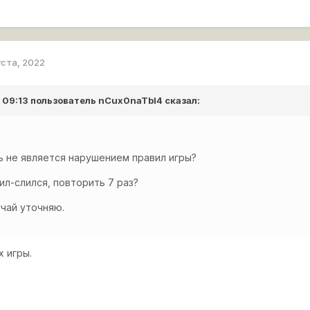
уста, 2022
в 09:13 пользователь
nCux0naTbI4
сказал:
ь не является нарушением правил игры?
л-слился, повторить 7 раз?
учай уточняю.
х игры.