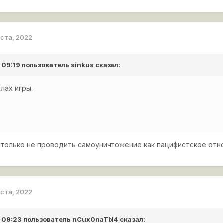
уста, 2022
в 09:19 пользователь
sinkus
сказал:
лах игры.
и только не проводить самоуничтожение как пацифистское отно
уста, 2022
в 09:23 пользователь
nCux0naTbI4
сказал: