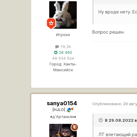
Ну вроде нету. Е
Вопрос решен.
Игроки
79,2k
28 460
49 934 боя
Город:
Ханты-
Мансийск
sanya0154
Опубликовано:
29 авг
[HJLO]
♠д'Артаньян♠
В 29.08.2022 
ЛТ влетающий рад