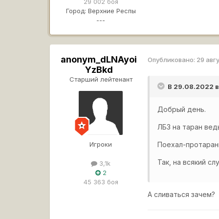
29 002 боя
Город:
Верхние Респы
---
anonym_dLNAyoi
Опубликовано:
29 авг
YzBkd
Старший лейтенант
В 29.08.2022 
Добрый день.
ЛБЗ на таран вед
Игроки
Поехал-протарани
Так, на всякий сл
3,1k
2
45 363 боя
А сливаться зачем?