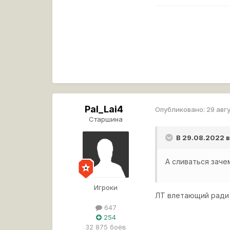
Pal_Lai4
Опубликовано:
29 авг
Старшина
В 29.08.2022 
А сливаться зач
Игроки
ЛТ влетающий ради 
647
254
32 875 боёв