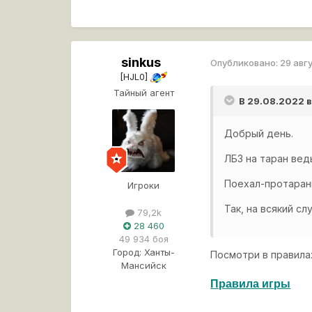
sinkus
Опубликовано:
29 авг
[HJL0]
Тайный агент
В 29.08.2022 
Добрый день.
ЛБЗ на таран вед
Поехал-протарани
Игроки
Так, на всякий сл
79,2k
28 460
49 934 боя
Город:
Ханты-
Посмотри в правила
Мансийск
Правила игры