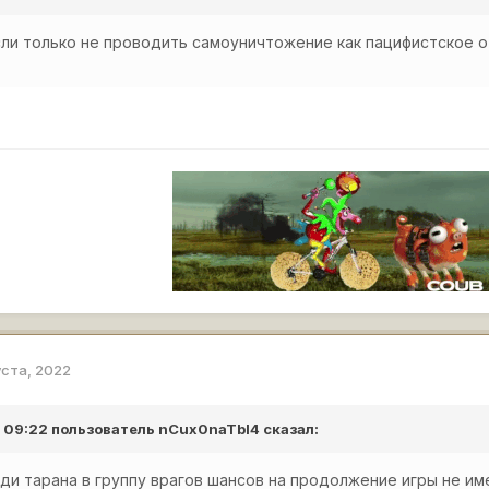
сли только не проводить самоуничтожение как пацифистское о
уста, 2022
в 09:22 пользователь
nCux0naTbI4
сказал:
и тарана в группу врагов шансов на продолжение игры не им