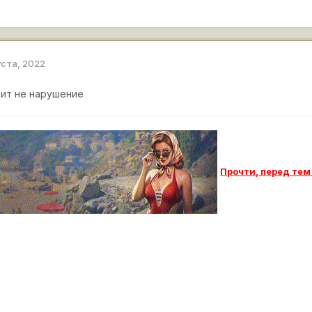
уста, 2022
чит не нарушение
Прочти, п
еред тем