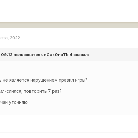
уста, 2022
в 09:13 пользователь
nCux0naTbI4
сказал:
ь не является нарушением правил игры?
л-слился, повторить 7 раз?
учай уточняю.