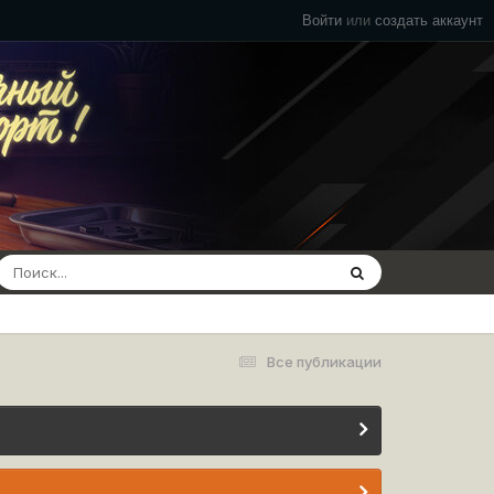
Войти
или
создать аккаунт
Все публикации