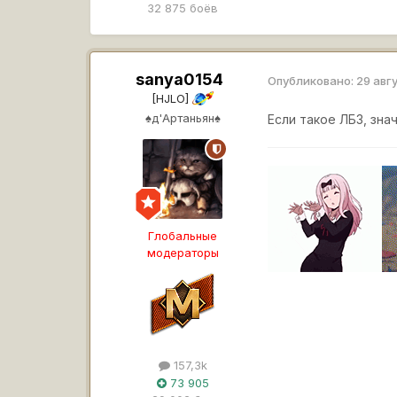
32 875 боёв
sanya0154
Опубликовано:
29 авг
[HJLO]
♠д'Артаньян♠
Если такое ЛБЗ, зна
Глобальные
модераторы
157,3k
73 905