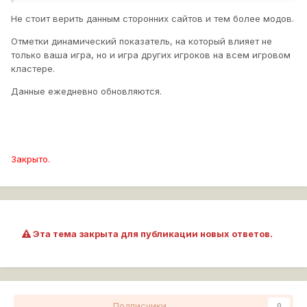
Не стоит верить данным сторонних сайтов и тем более модов.
Хочу услышать мнение игроков, может кто тоже с таким
сталкивался... Может я чего-то не понимаю...
Отметки динамический показатель, на который влияет не
только ваша игра, но и игра других игроков на всем игровом
кластере.
Данные ежедневно обновляются.
Закрыто.
Эта тема закрыта для публикации новых ответов.
Подписчики
0