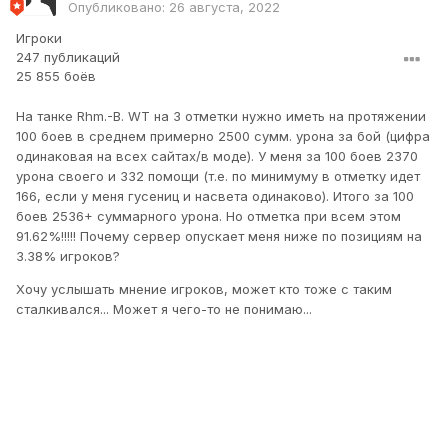
Опубликовано:
26 августа, 2022
Игроки
247 публикаций
25 855 боёв
На танке Rhm.-B. WT на 3 отметки нужно иметь на протяжении
100 боев в среднем примерно 2500 сумм. урона за бой (цифра
одинаковая на всех сайтах/в моде). У меня за 100 боев 2370
урона своего и 332 помощи (т.е. по минимуму в отметку идет
166, если у меня гусениц и насвета одинаково). Итого за 100
боев 2536+ суммарного урона. Но отметка при всем этом
91.62%!!!!! Почему сервер опускает меня ниже по позициям на
3.38% игроков?
Хочу услышать мнение игроков, может кто тоже с таким
сталкивался... Может я чего-то не понимаю...