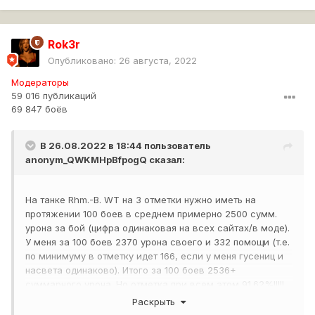
Rok3r
Опубликовано:
26 августа, 2022
Модераторы
59 016 публикаций
69 847 боёв
В 26.08.2022 в 18:44 пользователь
anonym_QWKMHpBfpogQ
сказал:
На танке Rhm.-B. WT на 3 отметки нужно иметь на
протяжении 100 боев в среднем примерно 2500 сумм.
урона за бой (цифра одинаковая на всех сайтах/в моде).
У меня за 100 боев 2370 урона своего и 332 помощи (т.е.
по минимуму в отметку идет 166, если у меня гусениц и
насвета одинаково). Итого за 100 боев 2536+
суммарного урона. Но отметка при всем этом 91.62%!!!!!
Почему сервер опускает меня ниже по позициям на
Раскрыть
3.38% игроков?