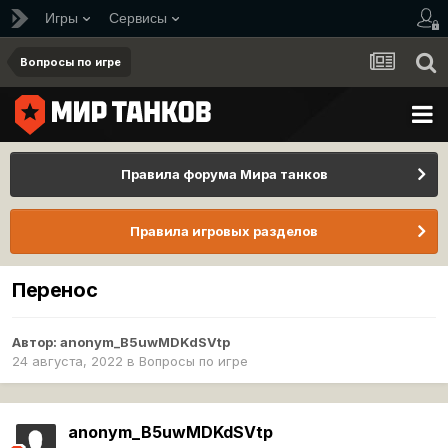
Игры
Сервисы
Вопросы по игре
Правила форума Мира танков
Правила игровых разделов
Перенос
Автор:
anonym_B5uwMDKdSVtp
24 августа, 2022
в
Вопросы по игре
anonym_B5uwMDKdSVtp