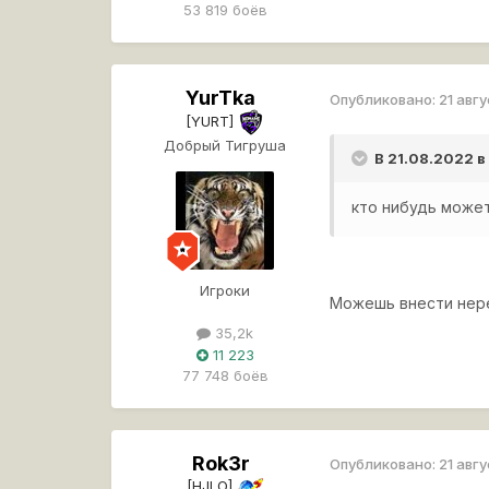
53 819 боёв
YurTka
Опубликовано:
21 авг
[YURT]
Добрый Тигруша
В 21.08.2022 
кто нибудь может
Игроки
Можешь внести нере
35,2k
11 223
77 748 боёв
Rok3r
Опубликовано:
21 авг
[HJLO]