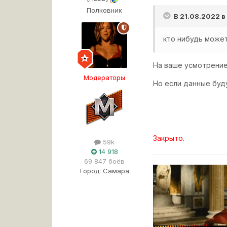
Полковник
В 21.08.2022 
кто нибудь может
На ваше усмотрение
Модераторы
Но если данные буду
Закрыто.
59k
14 918
69 847 боёв
Город:
Самара