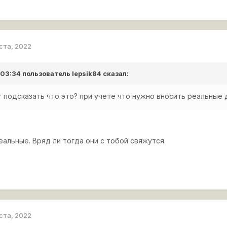
уста, 2022
в 03:34 пользователь
lepsik84
сказал:
 подсказать что это? при учете что нужно вносить реальные 
альные. Вряд ли тогда они с тобой свяжутся.
уста, 2022