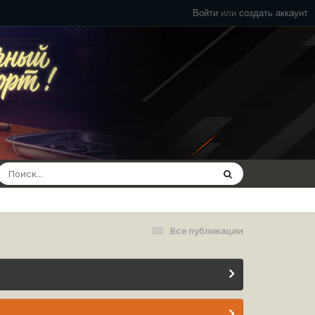
Войти
или
создать аккаунт
Все публикации