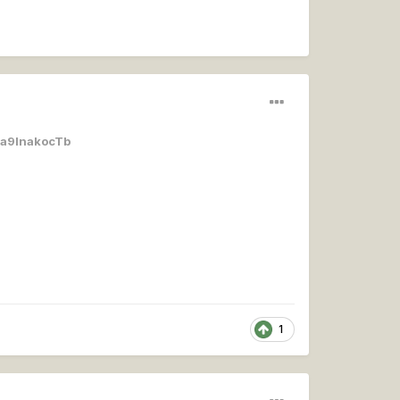
a9lnakocTb
1