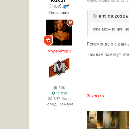
Rok3r
Опубликовано:
19 авг
[HJLO]
Полковник
В 19.08.2022 в
уже можно или н
Рекомендую с данн
Модераторы
Там вам помогут от
59k
14 918
Закрыто.
69 847 боёв
Город:
Самара