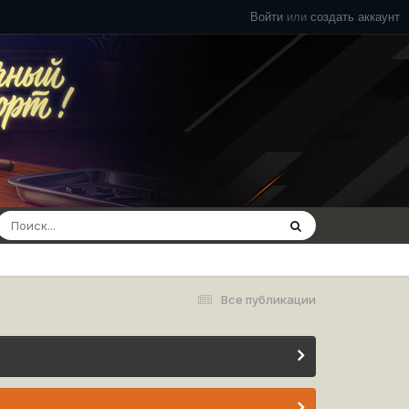
Войти
или
создать аккаунт
Все публикации