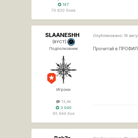
147
70 820 боёв
SLAANESHH
Опубликовано:
19 авг
[6YCT]
Подполковник
Прочитай в ПРОФИ
Игроки
13,4k
3 040
65 944 боя