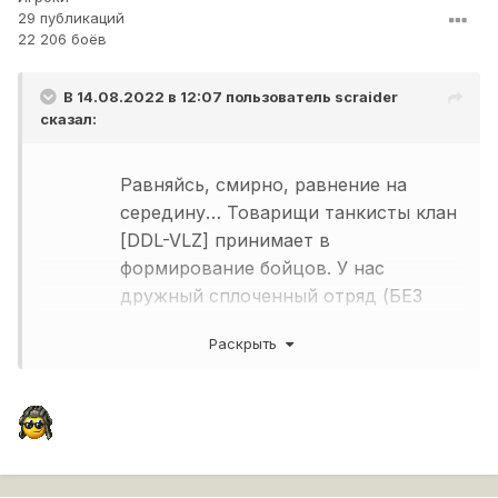
29 публикаций
22 206 боёв
В 14.08.2022 в 12:07 пользователь
scraider
сказал:
Равняйсь, смирно, равнение на
середину… Товарищи танкисты клан
[DDL-VLZ] принимает в
формирование бойцов. У нас
дружный сплоченный отряд (БЕЗ
политических, межнациональных,
Раскрыть
расистских и прочих
межгалактических разногласий)
Прайм тайм с 19:30 до 00:00 МСК.
Играем АБС, ГК, прочие ивенты…
Играем взводами, помогаем в
прокачке танков. Ежедневные