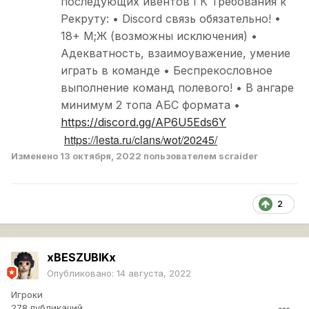
последующих ивентов ГК Требования к
Рекруту: • Discord связь обязательно! •
18+ М;Ж (возможны исключения) •
Адекватность, взаимоуважение, умение
играть в команде • Беспрекословное
выполнение команд полевого! • В ангаре
минимум 2 топа АБС формата •
https://discord.gg/AP6U5Eds6Y
https://lesta.ru/clans/wot/20245/
Изменено
13 октября, 2022
пользователем scraider
2
xBESZUBIKx
Опубликовано:
14 августа, 2022
Игроки
278 публикаций