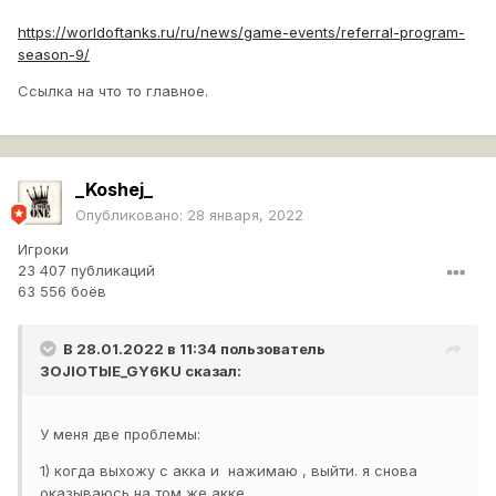
https://worldoftanks.ru/ru/news/game-events/referral-program-
season-9/
Ссылка на что то главное.
_Koshej_
Опубликовано:
28 января, 2022
Игроки
23 407 публикаций
63 556 боёв
В 28.01.2022 в 11:34 пользователь
3OJIOTbIE_GY6KU
сказал:
У меня две проблемы:
1) когда выхожу с акка и нажимаю , выйти. я снова
оказываюсь на том же акке.