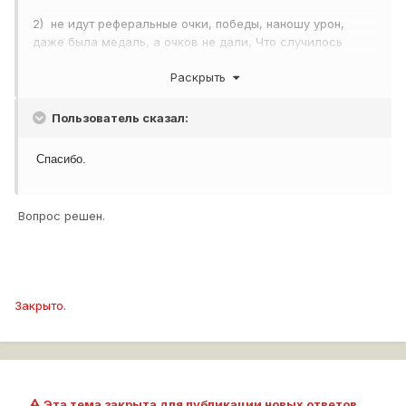
2) не идут реферальные очки, победы, наношу урон,
даже была медаль, а очков не дали, Что случилось
может я пропустила что то главное?
Раскрыть
Пользователь сказал:
Спасибо.
Вопрос решен.
Закрыто.
Эта тема закрыта для публикации новых ответов.