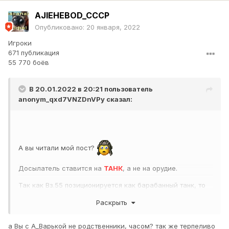
AJlEHEBOD_CCCP
Опубликовано:
20 января, 2022
Игроки
671 публикация
55 770 боёв
В 20.01.2022 в 20:21 пользователь
anonym_qxd7VNZDnVPy
сказал:
А вы читали мой пост?
Досылатель ставится на
ТАНК
, а не на орудие.
Так как Вз.55 позиционируется как барабанный танк, то
ему досылатель не положен.
Раскрыть
Считайте что он уже встроенный и у вас освобождается
слот под более нужное оборудование
а Вы с А_Варькой не родственники, часом? так же терпеливо