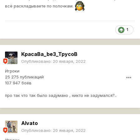
всё раскладываете по полочкам.
Не нужно объяснять что такое танк, а что такое орудие
1
надеюсь?
KpacaBa_be3_TpycoB
Опубликовано:
20 января, 2022
Игроки
25 275 публикаций
107 947 боёв
про так что так было задумано , никто не задумался?..
Alvato
Опубликовано:
20 января, 2022