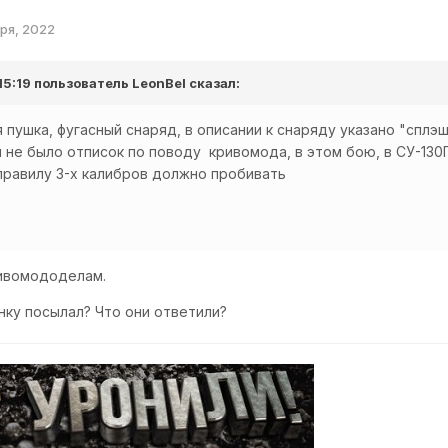
аря, 2022
 15:19 пользователь
LeonBel
сказал:
я пушка, фугасный снаряд, в описании к снаряду указано "сплэ
 не было отписок по поводу кривомода, в этом бою, в СУ-130П
правилу 3-х калибров должно пробивать
ривомододелам.
инку посылал? Что они ответили?