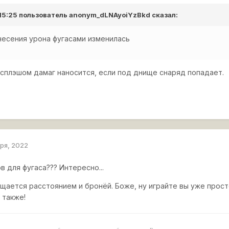
 15:25 пользователь
anonym_dLNAyoiYzBkd
сказал:
несения урона фугасами изменилась
ы сплэшом дамаг наносится, если под днище снаряд попадает.
аря, 2022
в для фугаса??? Интересно...
щается расстоянием и бронёй. Боже, ну играйте вы уже прост
 также!