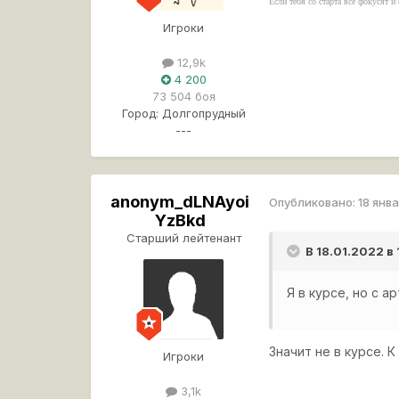
Если тебя со старта все фокусят 
Игроки
12,9k
4 200
73 504 боя
Город:
Долгопрудный
---
anonym_dLNAyoi
Опубликовано:
18 янв
YzBkd
Старший лейтенант
В 18.01.2022 в
Я в курсе, но с 
Значит не в курсе. 
Игроки
3,1k