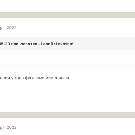
аря, 2022
 15:23 пользователь
LeonBel
сказал:
сения урона фугасами изменилась
аря, 2022