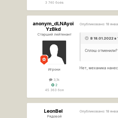
3 740 боёв
anonym_dLNAyoi
Опубликовано:
18 янв
YzBkd
Старший лейтенант
В 18.01.2022 в
Сплэш отменили?
Нет, механика нане
Игроки
3,1k
2
45 363 боя
LeonBel
Опубликовано:
18 янв
Рядовой