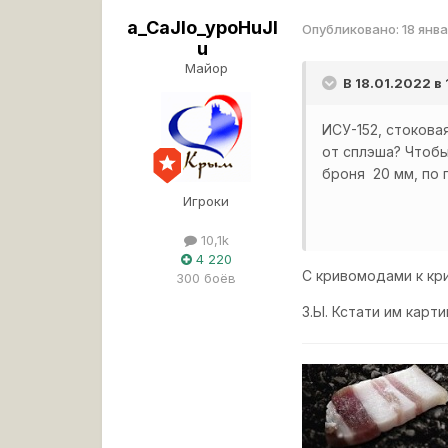
a_CaJIo_ypoHuJI
Опубликовано:
18 янв
u
Майор
В 18.01.2022 в
ИСУ-152, стокова
от сплэша? Чтобы
броня 20 мм, по 
Игроки
10,1k
4 220
С кривомодами к к
300 боёв
З.Ы. Кстати им карт