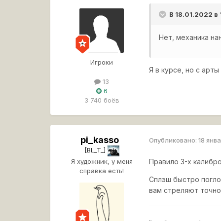
В 18.01.2022 в
Нет, механика на
Игроки
Я в курсе, но с арт
13
6
3 740 боёв
pi_kasso
Опубликовано:
18 янв
[BL_T_]
Я художник, у меня
Правило 3-х калибро
справка есть!
Сплэш быстро погло
вам стреляют точно