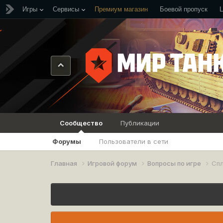
Игры
Сервисы
Премиум магазин
Боевой пропуск
Сообщество
Публикации
Форумы
Пользователи в сети
Главная
Игровой форум
Вопросы по игре
Спл