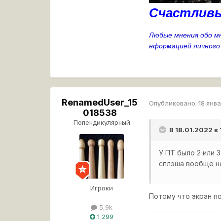
Счастливы
Любые мнения обо мн
нформацией личного
RenamedUser_15
Опубликовано:
18 янв
018538
Попендикулярный
В 18.01.2022 в
У ПТ было 2 или 
сплэша вообще не
Игроки
Потому что экран п
5,9k
1 299