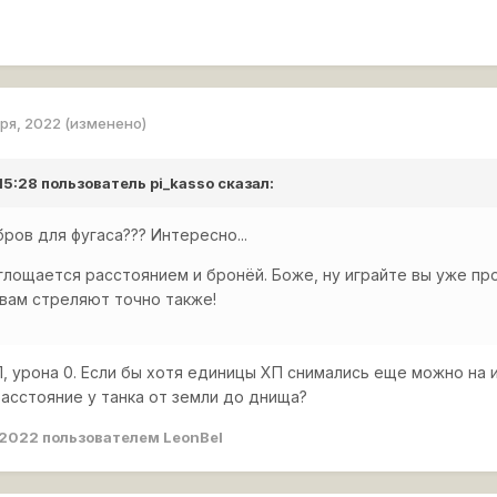
аря, 2022
(изменено)
 15:28 пользователь
pi_kasso
сказал:
бров для фугаса??? Интересно...
лощается расстоянием и бронёй. Боже, ну играйте вы уже пр
вам стреляют точно также!
П, урона 0. Если бы хотя единицы ХП снимались еще можно на
расстояние у танка от земли до днища?
 2022
пользователем LeonBel