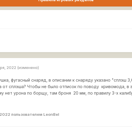
аря, 2022
(изменено)
ушка, фугасный снаряд, в описании к снаряду указано "сплэш 
а от сплэша? Чтобы не было отписок по поводу кривомода, в 
му нет урона по борщу, там броня 20 мм, по правилу 3-х кал
 2022
пользователем LeonBel