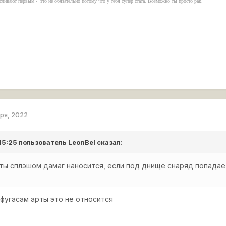
и сливают первым - это не обязательно потому что у тебя супер стата. Возможно ты просто рак.
аря, 2022
 15:25 пользователь
LeonBel
сказал:
арты сплэшом дамаг наносится, если под днище снаряд попадае
К фугасам арты это не относится