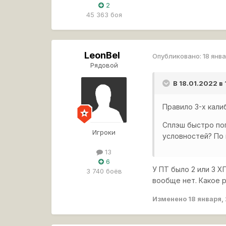
2
45 363 боя
LeonBel
Опубликовано:
18 янв
Рядовой
В 18.01.2022 в
Правило 3-х кали
Сплэш быстро пог
Игроки
условностей? По 
13
6
У ПТ было 2 или 3 Х
3 740 боёв
вообще нет. Какое 
Изменено
18 января,