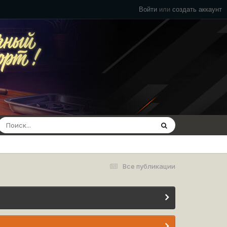
Войти
или
создать аккаунт
Все публикации