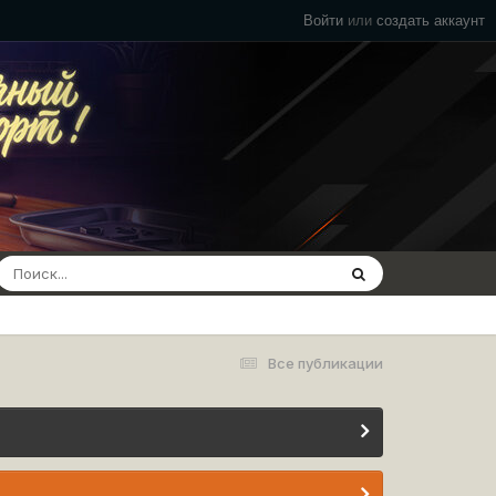
Войти
или
создать аккаунт
Все публикации