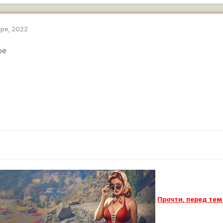
аря, 2022
ре
Прочти, п
еред тем