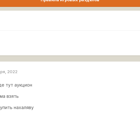
аря, 2022
де тут аукцион
ма взять
упить нахаляву