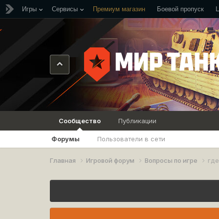
Игры
Сервисы
Премиум магазин
Боевой пропуск
Сообщество
Публикации
Форумы
Пользователи в сети
Главная
Игровой форум
Вопросы по игре
гд