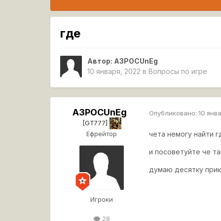
где
Автор:
A3POCUnEg
10 января, 2022
в
Вопросы по игре
A3POCUnEg
Опубликовано:
10 янв
[GT777]
Ефрейтор
чета немогу найти г
и посоветуйте че та
думаю десятку прик
Игроки
28