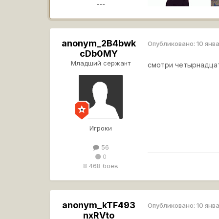
---
anonym_2B4bwk
Опубликовано:
10 янв
cDb0MY
Младший сержант
смотри четырнадцат
Игроки
56
0
8 468 боёв
anonym_kTF493
Опубликовано:
10 янв
nxRVto