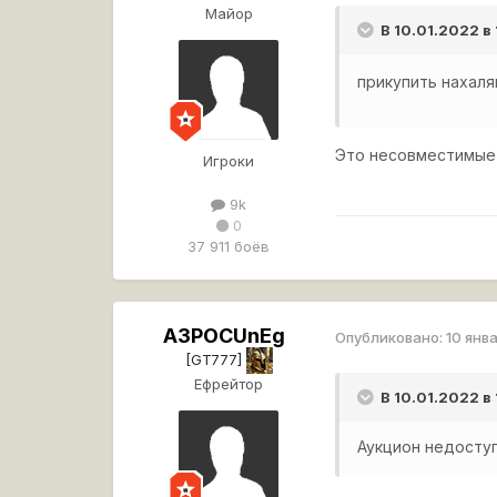
Майор
В 10.01.2022 в
прикупить нахаля
Это несовместимые 
Игроки
9k
0
37 911 боёв
A3POCUnEg
Опубликовано:
10 янв
[GT777]
Ефрейтор
В 10.01.2022 в
Аукцион недоступ