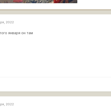
аря, 2022
ого января он там
аря, 2022