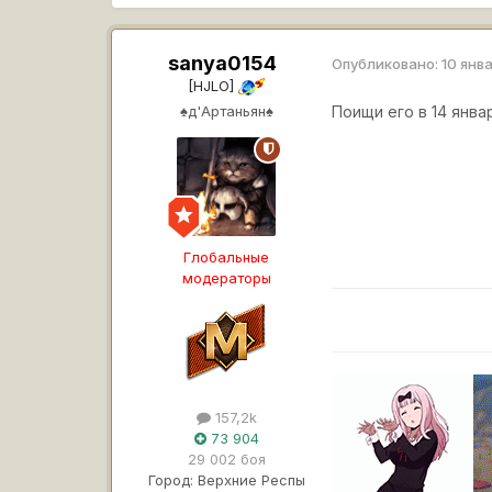
sanya0154
Опубликовано:
10 янв
[HJLO]
♠д'Артаньян♠
Поищи его в 14 янва
Глобальные
модераторы
157,2k
73 904
29 002 боя
Город:
Верхние Респы