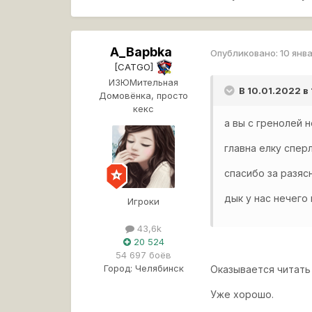
A_Bapbka
Опубликовано:
10 янв
[CATGO]
ИЗЮМительная
В 10.01.2022 в
Домовёнка, просто
кекс
а вы с гренолей 
главна елку спер
спасибо за разяс
дык у нас нечего
Игроки
43,6k
20 524
54 697 боёв
Город:
Челябинск
Оказывается читать
Уже хорошо.