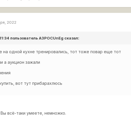
аря, 2022
 11:34 пользователь
A3POCUnEg
сказал:
не на одной кухне тренировались, тот тоже повар еще тот
ли а аукцион зажали
нения
 купить, вот тут прибарахлюсь
 Вы всё-таки умеете, немножко.