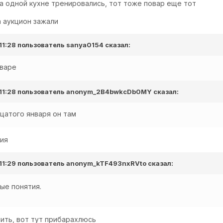
на одной кухне тренировались, тот тоже повар еще тот
а аукцион зажали
 11:28 пользователь
sanya0154
сказал:
нваре
 11:28 пользователь
anonym_2B4bwkcDb0MY
сказал:
цатого января он там
ния
 11:29 пользователь
anonym_kTF493nxRVto
сказал:
ые понятия.
пить, вот тут прибарахлюсь