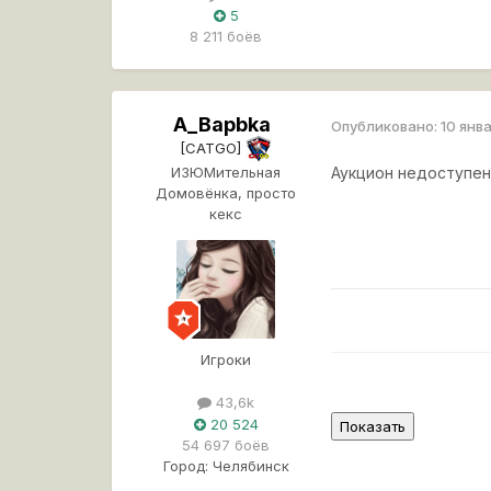
5
8 211 боёв
A_Bapbka
Опубликовано:
10 янв
[CATGO]
ИЗЮМительная
Аукцион недоступен 
Домовёнка, просто
кекс
Игроки
43,6k
20 524
54 697 боёв
Город:
Челябинск