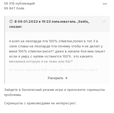
59 016 публикаций
69 847 боёв
В 09.01.2022 в 19:22 пользователь
_Sedlo_
сказал:
я взял на леопарде пта 100% отметки,попал в топ 3 в
зале славы на леопарде пта-почему чтобы я не делал у
меня 100% отметки висит? даже в начале боя мне пишет
если я умру с нулём-останется 100% это какаято
механика которую я не знаю или баг?
ну типа я захожу в бой-стою афк и после боя у меня
всёравно 100% отметки остаётся
Раскрыть
Зайдите в безопасный режим игры и приложите скриншоты
проблемы.
Скриншоты с кривомодами не интересуют.