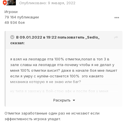
Опубликовано:
9 января, 2022
Игроки
79 164 публикации
49 934 боя
В 09.01.2022 в 19:22 пользователь
_Sedlo_
сказал:
я взял на леопарде пта 100% отметки,попал в топ 3 в
зале славы на леопарде пта-почему чтобы я не делал у
меня 100% отметки висит? даже в начале боя мне пишет
если я умру с нулём-останется 100% это какаято
механика которую я не знаю или баг?
ну типа я захожу в бой-стою афк и после боя у меня
всёравно 100% отметки остаётся
Раскрыть
Отметки заработанные один раз не исчезают если
эффективность игрока упадет.