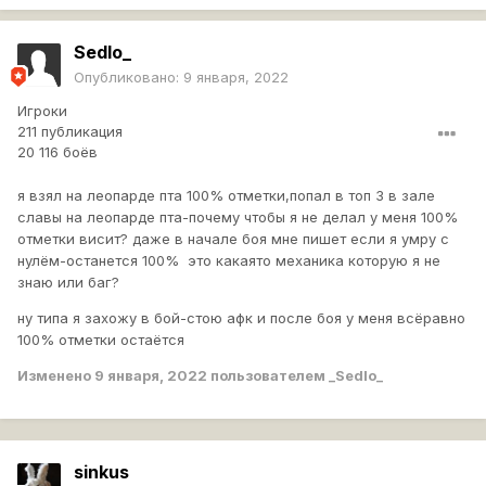
Sedlo_
Опубликовано:
9 января, 2022
Игроки
211 публикация
20 116 боёв
я взял на леопарде пта 100% отметки,попал в топ 3 в зале
славы на леопарде пта-почему чтобы я не делал у меня 100%
отметки висит? даже в начале боя мне пишет если я умру с
нулём-останется 100% это какаято механика которую я не
знаю или баг?
ну типа я захожу в бой-стою афк и после боя у меня всёравно
100% отметки остаётся
Изменено
9 января, 2022
пользователем _Sedlo_
sinkus